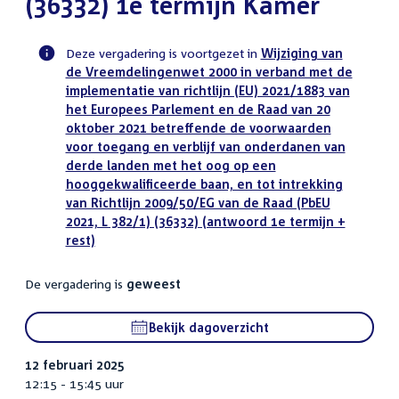
(36332) 1e termijn Kamer
Deze vergadering is voortgezet in
Wijziging van
de Vreemdelingenwet 2000 in verband met de
Voortgangsstatus
implementatie van richtlijn (EU) 2021/1883 van
plenaire
het Europees Parlement en de Raad van 20
activiteit
oktober 2021 betreffende de voorwaarden
voor toegang en verblijf van onderdanen van
derde landen met het oog op een
hooggekwalificeerde baan, en tot intrekking
van Richtlijn 2009/50/EG van de Raad (PbEU
2021, L 382/1) (36332) (antwoord 1e termijn +
rest)
De vergadering is
geweest
Bekijk dagoverzicht
12 februari 2025
12:15 - 15:45 uur