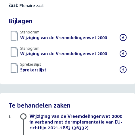
Zaal:
Plenaire zaal
Bijlagen
Stenogram
Download
Wijziging van de Vreemdelingenwet 2000
()
bestand:
Stenogram
Download
Wijziging van de Vreemdelingenwet 2000
()
bestand:
Sprekerslijst
Download
Sprekerslijst
()
bestand:
Te behandelen zaken
Wijziging van de Vreemdelingenwet 2000
1
in verband met de implementatie van EU-
richtlijn 2021-1883 (36332)