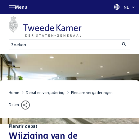
Menu
Taal sel
NL
Zoeken
Home
Debat en vergadering
Plenaire vergaderingen
Delen
Plenair debat
:
Wijziging van de