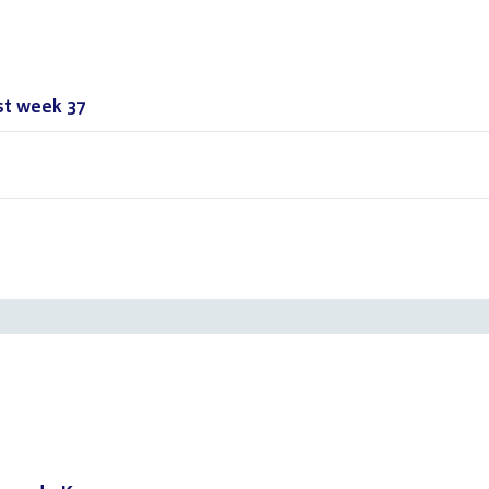
st week 37
()