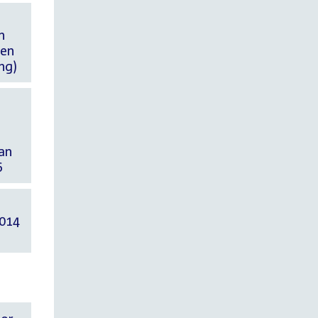
n
ten
ng)
an
6
2014