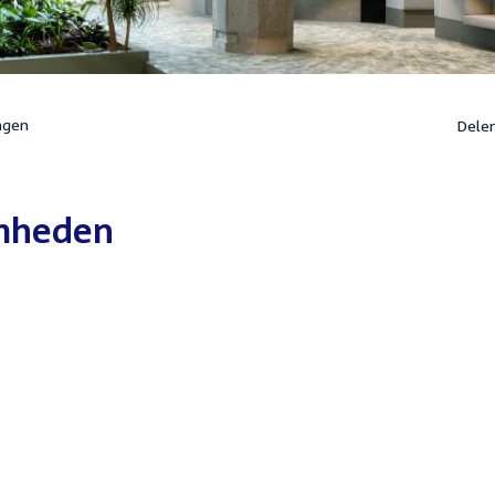
ngen
Dele
mheden