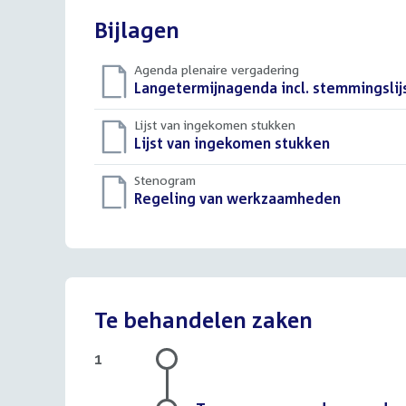
Bijlagen
Agenda plenaire vergadering
Download
Langetermijnagenda incl. stemmingslij
bestand:
Lijst van ingekomen stukken
Download
Lijst van ingekomen stukken
()
bestand:
Stenogram
Download
Regeling van werkzaamheden
()
bestand:
Te behandelen zaken
1