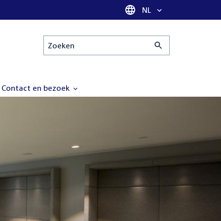
Taal selectie
NL
Zoeken
Contact en bezoek