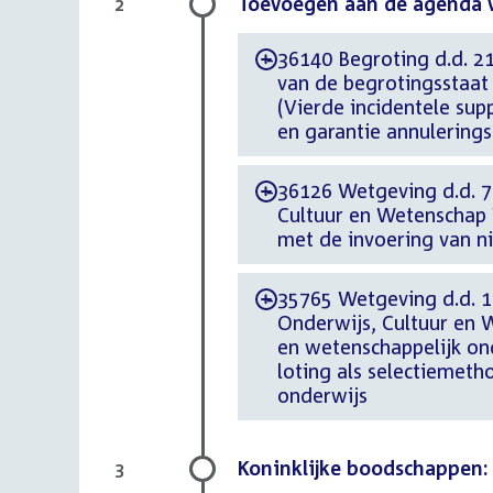
Toevoegen aan de agenda 
2
36140 Begroting d.d. 21
-
van de begrotingsstaat 
(Vierde incidentele sup
en garantie annulering
36126 Wetgeving d.d. 7 
-
Cultuur en Wetenschap 
met de invoering van n
35765 Wetgeving d.d. 12
-
Onderwijs, Cultuur en 
en wetenschappelijk on
loting als selectiemeth
onderwijs
Koninklijke boodschappen:
3