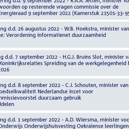
ring d.d. 9 september 2022 - R.A.A. Jetten, minister v
twoorden op resterende vragen commissie over de
nergieraad 9 september 2022 (Kamerstuk 21501-33-9
ng d.d. 26 augustus 2022 - W.B. Hoekstra, minister va
he: Verordening informatienet duurzaamheid
 d.d. 7 september 2022 - H.G.J. Bruins Slot, minister 
oninkrijksrelaties Spreiding van de werkgelegenheid b
2026
ng d.d. 8 september 2022 - C.J. Schouten, minister van
edselkwaliteit Nederlandse inzet voor
missievoorstel duurzaam gebruik
delen
ng d.d. 1 september 2022 - A.D. Wiersma, minister vo
Onderwijs Onderwijshuisvesting Oekraïense leerlingen