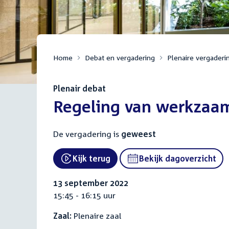
Home
Debat en vergadering
Plenaire vergaderi
Plenair debat
:
Regeling van werkzaa
De vergadering is
geweest
Kijk terug
Bekijk dagoverzicht
External link:
13 september 2022
15:45 - 16:15 uur
Zaal:
Plenaire zaal