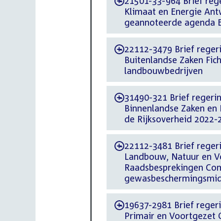
21501-33-964 Brief rege
-
Klimaat en Energie An
geannoteerde agenda E
22112-3479 Brief regeri
-
Buitenlandse Zaken Fic
landbouwbedrijven
31490-321 Brief regering
-
Binnenlandse Zaken en K
de Rijksoverheid 2022-
22112-3481 Brief regeri
-
Landbouw, Natuur en Vo
Raadsbesprekingen Com
gewasbeschermingsmid
19637-2981 Brief regeri
-
Primair en Voortgezet 