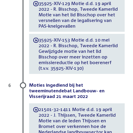
35925-XIV-129 Motie d.d. 19 april
-
2022 - R. Bisschop, Tweede Kamerlid
Motie van het lid Bisschop over het
versnellen van de legalisering van
PAS-knelgevallen
35925-XIV-153 Motie d.d. 10 mei
-
2022 - R. Bisschop, Tweede Kamerlid
Gewijzigde motie van het lid
Bisschop over meer inzetten op
emissiereductie op het boerenerf
(t.v.v. 35925-XIV-130)
Moties ingediend bij het
6
tweeminutendebat Landbouw- en
Visserijraad 21 maart 2022
21501-32-1411 Motie d.d. 19 april
-
2022 - J. Thijssen, Tweede Kamerlid
Motie van de leden Thijssen en
Bromet over verkennen hoe de
Nederlandse landbouwsector kan