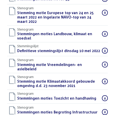
bestand:
Stenogram
Download
Stemming motie Europese top van 24 en 25
bestand:
maart 2022 en ingelaste NAVO-top van 24
maart 2022
()
Stenogram
Download
Stemmingen moties Landbouw, klimaat en
bestand:
voedsel
()
Stemmingslijst
Download
Definitieve stemmingslijst dinsdag 10 mei 2022
()
bestand:
Stenogram
Download
Stemming motie Vreemdelingen- en
bestand:
asielbeleid
()
Stenogram
Download
Stemming motie Klimaatakkoord gebouwde
bestand:
omgeving d.d. 23 november 2021
()
Stenogram
Download
Stemmingen moties Toezicht en handhaving
()
bestand:
Stenogram
Download
Stemmingen moties Begroting Infrastructuur