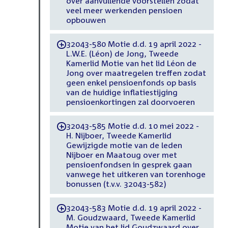
over aanvullende voorstellen zodat
veel meer werkenden pensioen
opbouwen
32043-580 Motie d.d. 19 april 2022 -
-
L.W.E. (Léon) de Jong, Tweede
Kamerlid Motie van het lid Léon de
Jong over maatregelen treffen zodat
geen enkel pensioenfonds op basis
van de huidige inflatiestijging
pensioenkortingen zal doorvoeren
32043-585 Motie d.d. 10 mei 2022 -
-
H. Nijboer, Tweede Kamerlid
Gewijzigde motie van de leden
Nijboer en Maatoug over met
pensioenfondsen in gesprek gaan
vanwege het uitkeren van torenhoge
bonussen (t.v.v. 32043-582)
32043-583 Motie d.d. 19 april 2022 -
-
M. Goudzwaard, Tweede Kamerlid
Motie van het lid Goudzwaard over