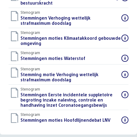
bestand:
bestuurskracht
()
Stenogram
Download
Stemmingen Verhoging wettelijk
bestand:
strafmaximum doodslag
()
Stenogram
Download
Stemmingen moties Klimaatakkoord gebouwde
bestand:
omgeving
()
Stenogram
Download
Stemmingen moties Waterstof
()
bestand:
Stenogram
Download
Stemming motie Verhoging wettelijk
bestand:
strafmaximum doodslag
()
Stenogram
Download
Stemmingen Eerste incidentele suppletoire
bestand:
begroting inzake naleving, controle en
handhaving inzet Coronatoegangsbewijs
()
Stenogram
Download
Stemmingen moties Hoofdlijnendebat LNV
()
bestand: