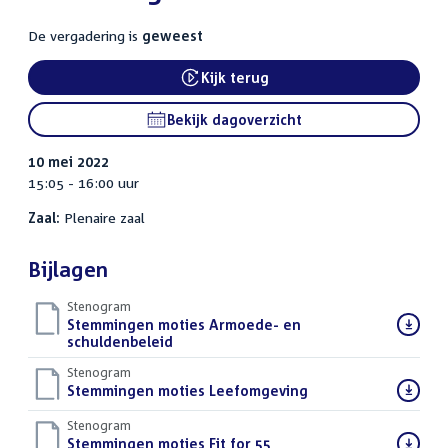
De vergadering is
geweest
Kijk terug
External link:
Bekijk dagoverzicht
10 mei 2022
15:05 - 16:00 uur
Zaal:
Plenaire zaal
Bijlagen
Stenogram
Download
Stemmingen moties Armoede- en
bestand:
schuldenbeleid
()
Stenogram
Download
Stemmingen moties Leefomgeving
()
bestand:
Stenogram
Download
Stemmingen moties Fit for 55
()