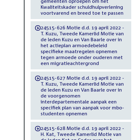
gemeenten oproepen om het
Kwaliteitskader schuldhulpverlening
voortvarend en breed toe te passen
24515-626 Motie d.d. 19 april 2022 -
-
T. Kuzu, Tweede Kamerlid Motie van
de leden Kuzu en Van Baarle over in
het actieplan armoedebeleid
specifieke maatregelen opnemen
tegen armoede onder ouderen met
een migratieachtergrond
24515-627 Motie d.d. 19 april 2022 -
-
T. Kuzu, Tweede Kamerlid Motie van
de leden Kuzu en Van Baarle over in
de voorgenomen
interdepartementale aanpak een
specifiek plan van aanpak voor mbo-
studenten opnemen
24515-628 Motie d.d. 19 april 2022 -
-
H. Kat, Tweede Kamerlid Motie van
de leden Kat en Ceder over het