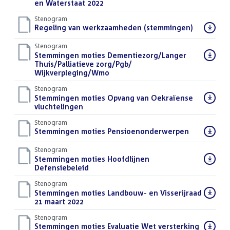
bestand:
en Waterstaat 2022
()
Stenogram
Download
Regeling van werkzaamheden (stemmingen)
()
bestand:
Stenogram
Download
Stemmingen moties Dementiezorg/Langer
bestand:
Thuis/Palliatieve zorg/Pgb/
Wijkverpleging/Wmo
()
Stenogram
Download
Stemmingen moties Opvang van Oekraïense
bestand:
vluchtelingen
()
Stenogram
Download
Stemmingen moties Pensioenonderwerpen
()
bestand:
Stenogram
Download
Stemmingen moties Hoofdlijnen
bestand:
Defensiebeleid
()
Stenogram
Download
Stemmingen moties Landbouw- en Visserijraad
bestand:
21 maart 2022
()
Stenogram
Download
Stemmingen moties Evaluatie Wet versterking