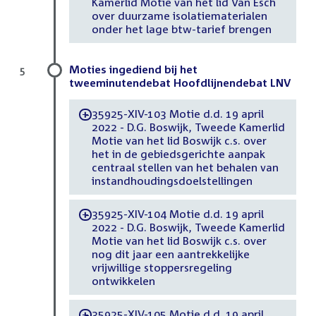
Kamerlid Motie van het lid Van Esch
over duurzame isolatiematerialen
onder het lage btw-tarief brengen
Moties ingediend bij het
5
tweeminutendebat Hoofdlijnendebat LNV
35925-XIV-103 Motie d.d. 19 april
-
2022 - D.G. Boswijk, Tweede Kamerlid
Motie van het lid Boswijk c.s. over
het in de gebiedsgerichte aanpak
centraal stellen van het behalen van
instandhoudingsdoelstellingen
35925-XIV-104 Motie d.d. 19 april
-
2022 - D.G. Boswijk, Tweede Kamerlid
Motie van het lid Boswijk c.s. over
nog dit jaar een aantrekkelijke
vrijwillige stoppersregeling
ontwikkelen
35925-XIV-105 Motie d.d. 19 april
-