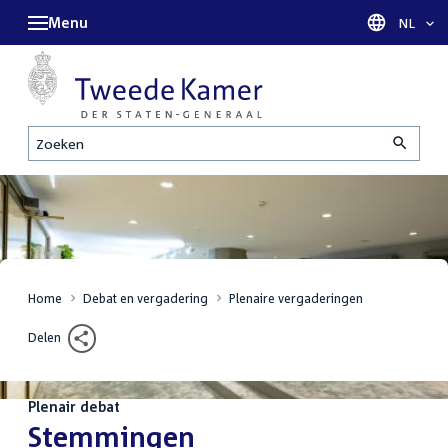
Menu
Taal sel
NL
Zoeken
Home
Debat en vergadering
Plenaire vergaderingen
Delen
Plenair debat
:
Stemmingen