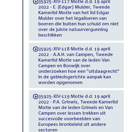
35925-XIV-117 Motie d.d. 19 april
-
2022 - E. (Edgar) Mulder, Tweede
Kamerlid Motie van het lid Edgar
Mulder over het legaliseren van
boeren die buiten hun schuld om niet
over de juiste natuurvergunning
beschikken
35925-XIV-118 Motie d.d. 19 april
-
2022 - A.A.H. van Campen, Tweede
Kamerlid Motie van de leden Van
Campen en Boswijk over
onderzoeken hoe een "uitdaagrecht"
in de gebiedsgerichte aanpak kan
worden opgenomen
35925-XIV-119 Motie d.d. 19 april
-
2022 - P.A. Grinwis, Tweede Kamerlid
Motie van de leden Grinwis en Van
Campen over lessen trekken uit
succesvolle voorbeelden van
Europees bronbeleid uit andere
sectoren