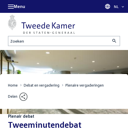
Menu
Taal sel
NL
Zoeken
Home
Debat en vergadering
Plenaire vergaderingen
Delen
Plenair debat
:
Tweeminutendebat