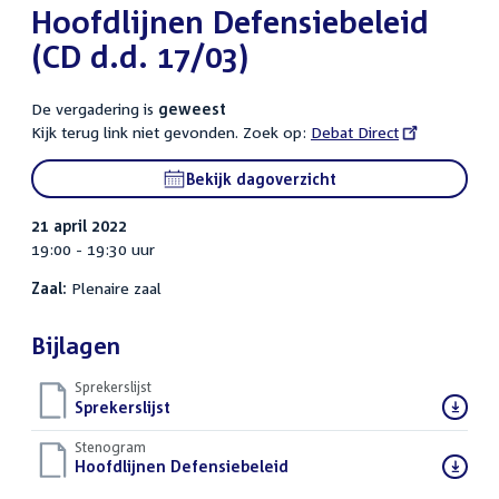
Hoofdlijnen Defensiebeleid
(CD d.d. 17/03)
De vergadering is
geweest
Kijk terug link niet gevonden. Zoek op:
External
Debat Direct
link:
Bekijk dagoverzicht
21 april 2022
19:00 - 19:30 uur
Zaal:
Plenaire zaal
Bijlagen
Sprekerslijst
Download
Sprekerslijst
()
bestand:
Stenogram
Download
Hoofdlijnen Defensiebeleid
()
bestand: