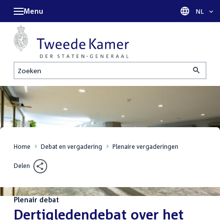
Menu
Taal sel
NL
Zoeken
Home
Debat en vergadering
Plenaire vergaderingen
Delen
Plenair debat
:
Dertigledendebat over het