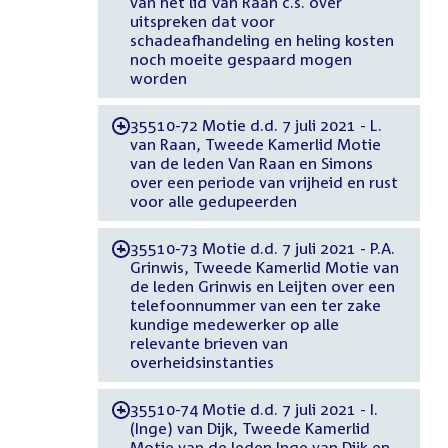
van het lid Van Raan c.s. over
uitspreken dat voor
schadeafhandeling en heling kosten
noch moeite gespaard mogen
worden
35510-72 Motie d.d. 7 juli 2021 - L.
-
van Raan, Tweede Kamerlid Motie
van de leden Van Raan en Simons
over een periode van vrijheid en rust
voor alle gedupeerden
35510-73 Motie d.d. 7 juli 2021 - P.A.
-
Grinwis, Tweede Kamerlid Motie van
de leden Grinwis en Leijten over een
telefoonnummer van een ter zake
kundige medewerker op alle
relevante brieven van
overheidsinstanties
35510-74 Motie d.d. 7 juli 2021 - I.
-
(Inge) van Dijk, Tweede Kamerlid
Motie van de leden Inge van Dijk en