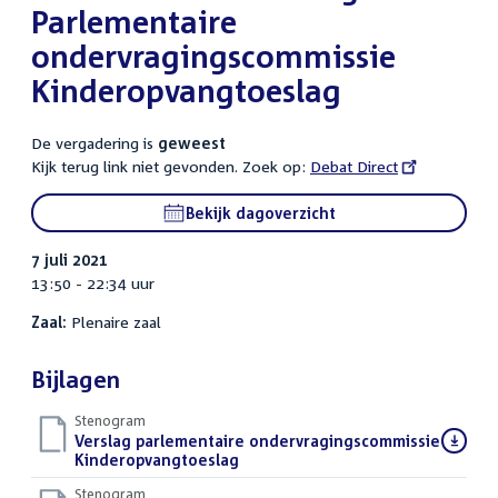
Parlementaire
ondervragingscommissie
Kinderopvangtoeslag
De vergadering is
geweest
Kijk terug link niet gevonden. Zoek op:
External
Debat Direct
link:
Bekijk dagoverzicht
7 juli 2021
13:50 - 22:34 uur
Zaal:
Plenaire zaal
Bijlagen
Stenogram
Download
Verslag parlementaire ondervragingscommissie
bestand:
Kinderopvangtoeslag
()
Stenogram