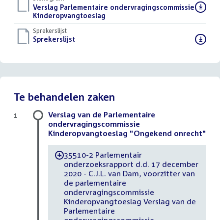
Download
Verslag Parlementaire ondervragingscommissie
bestand:
Kinderopvangtoeslag
()
Sprekerslijst
Download
Sprekerslijst
()
bestand:
Te behandelen zaken
Verslag van de Parlementaire
1
ondervragingscommissie
Kinderopvangtoeslag "Ongekend onrecht"
35510-2 Parlementair
-
onderzoeksrapport d.d. 17 december
2020 - C.J.L. van Dam, voorzitter van
de parlementaire
ondervragingscommissie
Kinderopvangtoeslag Verslag van de
Parlementaire
ondervragingscommissie