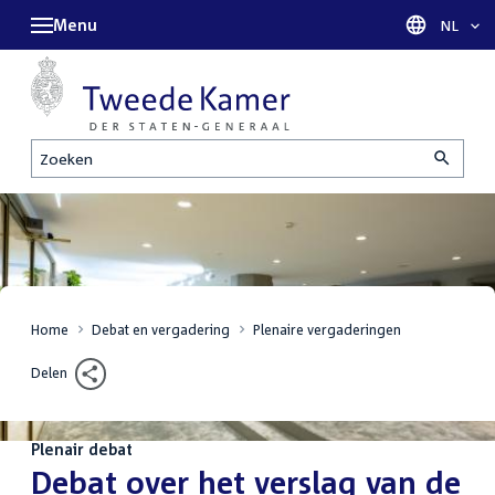
Menu
Taal sel
NL
Zoeken
Home
Debat en vergadering
Plenaire vergaderingen
Delen
Plenair debat
:
Debat over het verslag van de