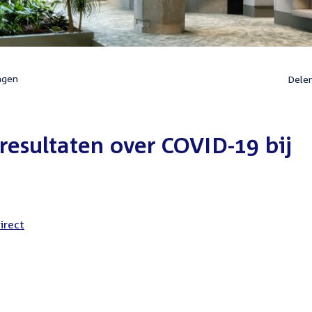
ngen
Dele
esultaten over COVID-19 bij
irect