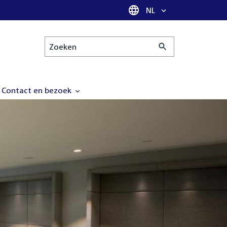
Taal selectie
NL
Zoeken
Contact en bezoek