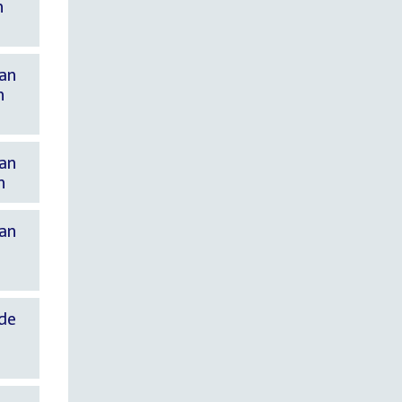
n
van
n
van
n
van
 de