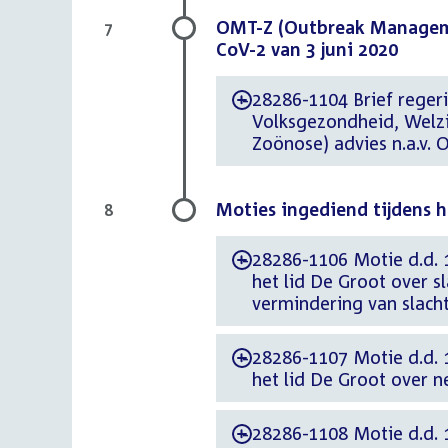
OMT-Z (Outbreak Manageme
7
CoV-2 van 3 juni 2020
28286-1104 Brief regeri
-
Volksgezondheid, Welz
Zoönose) advies n.a.v.
Moties ingediend tijdens 
8
28286-1106 Motie d.d. 
-
het lid De Groot over 
vermindering van slacht
28286-1107 Motie d.d. 
-
het lid De Groot over 
28286-1108 Motie d.d. 
-