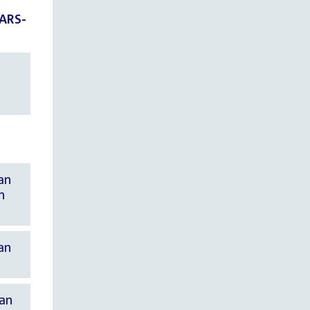
SARS-
an
n
an
van