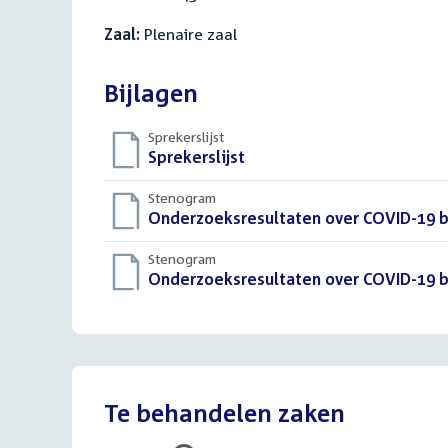
Zaal:
Plenaire zaal
Bijlagen
Sprekerslijst
Download
Sprekerslijst
()
bestand:
Stenogram
Download
Onderzoeksresultaten over COVID-19 b
bestand:
Stenogram
Download
Onderzoeksresultaten over COVID-19 b
bestand:
Te behandelen zaken