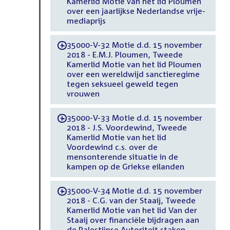
Kamerlid Motie van het lid Ploumen
over een jaarlijkse Nederlandse vrije-
mediaprijs
35000-V-32 Motie d.d. 15 november
-
2018 - E.M.J. Ploumen, Tweede
Kamerlid Motie van het lid Ploumen
over een wereldwijd sanctieregime
tegen seksueel geweld tegen
vrouwen
35000-V-33 Motie d.d. 15 november
-
2018 - J.S. Voordewind, Tweede
Kamerlid Motie van het lid
Voordewind c.s. over de
mensonterende situatie in de
kampen op de Griekse eilanden
35000-V-34 Motie d.d. 15 november
-
2018 - C.G. van der Staaij, Tweede
Kamerlid Motie van het lid Van der
Staaij over financiële bijdragen aan
de Palestijnse Autoriteit staken