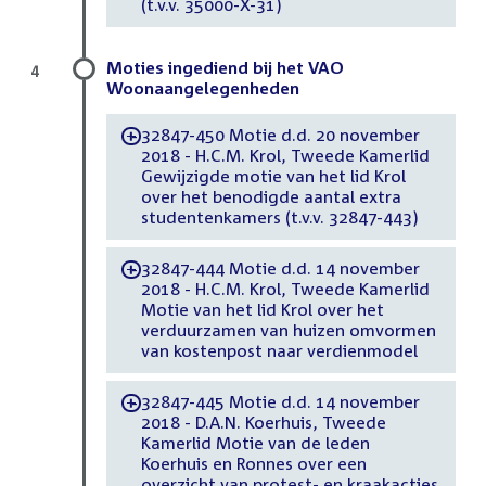
(t.v.v. 35000-X-31)
Moties ingediend bij het VAO
4
Woonaangelegenheden
32847-450 Motie d.d. 20 november
-
2018 - H.C.M. Krol, Tweede Kamerlid
Gewijzigde motie van het lid Krol
over het benodigde aantal extra
studentenkamers (t.v.v. 32847-443)
32847-444 Motie d.d. 14 november
-
2018 - H.C.M. Krol, Tweede Kamerlid
Motie van het lid Krol over het
verduurzamen van huizen omvormen
van kostenpost naar verdienmodel
32847-445 Motie d.d. 14 november
-
2018 - D.A.N. Koerhuis, Tweede
Kamerlid Motie van de leden
Koerhuis en Ronnes over een
overzicht van protest- en kraakacties