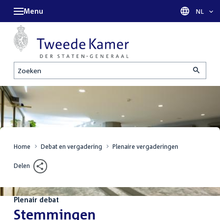
Menu
Taal sel
NL
Zoeken
Home
Debat en vergadering
Plenaire vergaderingen
Delen
Plenair debat
:
Stemmingen