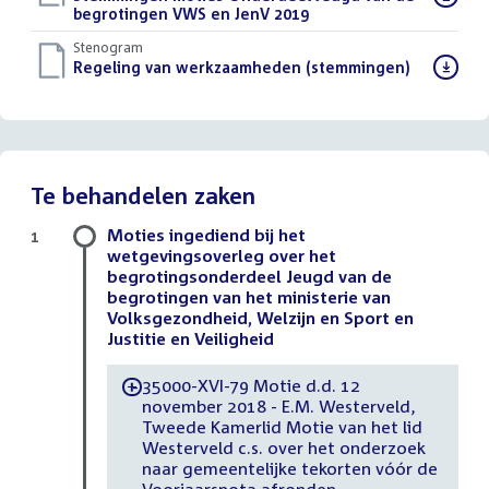
bestand:
begrotingen VWS en JenV 2019
()
Stenogram
Download
Regeling van werkzaamheden (stemmingen)
()
bestand:
Te behandelen zaken
Moties ingediend bij het
1
wetgevingsoverleg over het
begrotingsonderdeel Jeugd van de
begrotingen van het ministerie van
Volksgezondheid, Welzijn en Sport en
Justitie en Veiligheid
35000-XVI-79 Motie d.d. 12
-
november 2018 - E.M. Westerveld,
Tweede Kamerlid Motie van het lid
Westerveld c.s. over het onderzoek
naar gemeentelijke tekorten vóór de