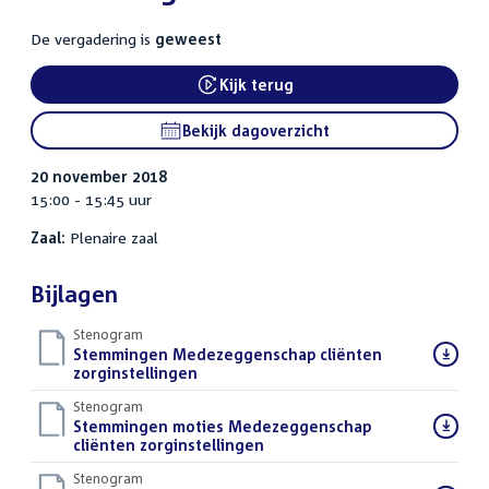
De vergadering is
geweest
Kijk terug
External link:
Bekijk dagoverzicht
20 november 2018
15:00 - 15:45 uur
Zaal:
Plenaire zaal
Bijlagen
Stenogram
Download
Stemmingen Medezeggenschap cliënten
bestand:
zorginstellingen
()
Stenogram
Download
Stemmingen moties Medezeggenschap
bestand:
cliënten zorginstellingen
()
Stenogram