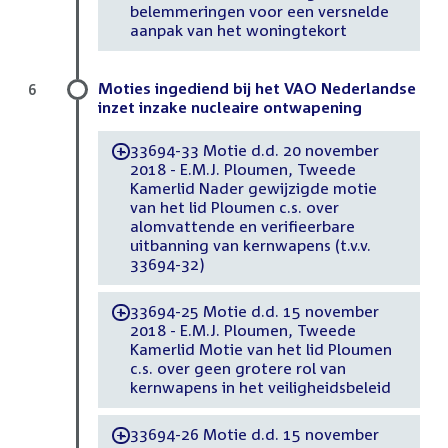
belemmeringen voor een versnelde
aanpak van het woningtekort
Moties ingediend bij het VAO Nederlandse
6
inzet inzake nucleaire ontwapening
33694-33 Motie d.d. 20 november
-
2018 - E.M.J. Ploumen, Tweede
Kamerlid Nader gewijzigde motie
van het lid Ploumen c.s. over
alomvattende en verifieerbare
uitbanning van kernwapens (t.v.v.
33694-32)
33694-25 Motie d.d. 15 november
-
2018 - E.M.J. Ploumen, Tweede
Kamerlid Motie van het lid Ploumen
c.s. over geen grotere rol van
kernwapens in het veiligheidsbeleid
33694-26 Motie d.d. 15 november
-