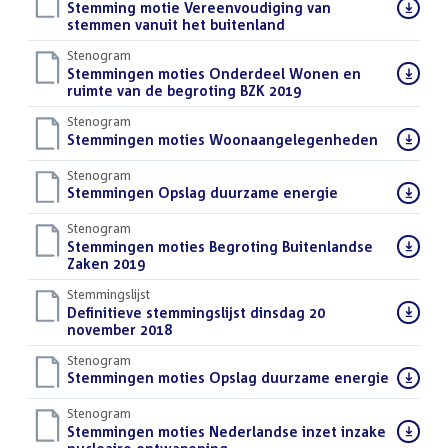
Download
Stemming motie Vereenvoudiging van
bestand:
stemmen vanuit het buitenland
()
Stenogram
Download
Stemmingen moties Onderdeel Wonen en
bestand:
ruimte van de begroting BZK 2019
()
Stenogram
Download
Stemmingen moties Woonaangelegenheden
()
bestand:
Stenogram
Download
Stemmingen Opslag duurzame energie
()
bestand:
Stenogram
Download
Stemmingen moties Begroting Buitenlandse
bestand:
Zaken 2019
()
Stemmingslijst
Download
Definitieve stemmingslijst dinsdag 20
bestand:
november 2018
()
Stenogram
Download
Stemmingen moties Opslag duurzame energie
()
bestand:
Stenogram
Download
Stemmingen moties Nederlandse inzet inzake