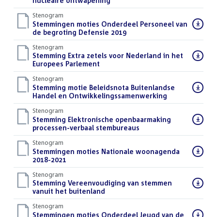
bestand:
nucleaire ontwapening
()
Stenogram
Download
Stemmingen moties Onderdeel Personeel van
bestand:
de begroting Defensie 2019
()
Stenogram
Download
Stemming Extra zetels voor Nederland in het
bestand:
Europees Parlement
()
Stenogram
Download
Stemming motie Beleidsnota Buitenlandse
bestand:
Handel en Ontwikkelingssamenwerking
()
Stenogram
Download
Stemming Elektronische openbaarmaking
bestand:
processen-verbaal stembureaus
()
Stenogram
Download
Stemmingen moties Nationale woonagenda
bestand:
2018-2021
()
Stenogram
Download
Stemming Vereenvoudiging van stemmen
bestand:
vanuit het buitenland
()
Stenogram
Download
Stemmingen moties Onderdeel Jeugd van de