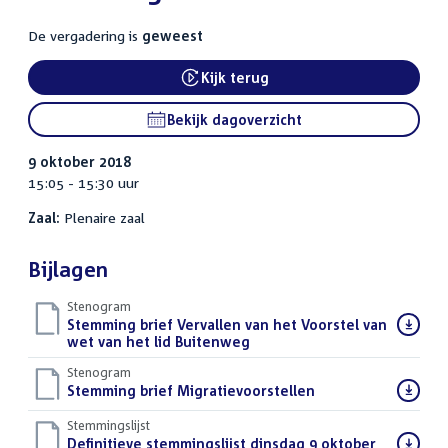
De vergadering is
geweest
Kijk terug
Bekijk dagoverzicht
9 oktober 2018
15:05 - 15:30 uur
Zaal:
Plenaire zaal
Bijlagen
Stenogram
Download
Stemming brief Vervallen van het Voorstel van
bestand:
wet van het lid Buitenweg
()
Stenogram
Download
Stemming brief Migratievoorstellen
()
bestand:
Stemmingslijst
Download
Definitieve stemmingslijst dinsdag 9 oktober