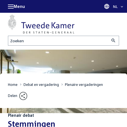
Menu
Taal sel
NL
Zoeken
Home
Debat en vergadering
Plenaire vergaderingen
Delen
Plenair debat
:
Stemmingen