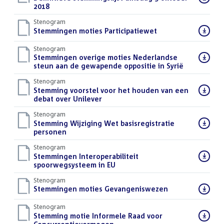
bestand:
2018
()
Stenogram
Download
Stemmingen moties Participatiewet
()
bestand:
Stenogram
Download
Stemmingen overige moties Nederlandse
bestand:
steun aan de gewapende oppositie in Syrië
()
Stenogram
Download
Stemming voorstel voor het houden van een
bestand:
debat over Unilever
()
Stenogram
Download
Stemming Wijziging Wet basisregistratie
bestand:
personen
()
Stenogram
Download
Stemmingen Interoperabiliteit
bestand:
spoorwegsysteem in EU
()
Stenogram
Download
Stemmingen moties Gevangeniswezen
()
bestand:
Stenogram
Download
Stemming motie Informele Raad voor