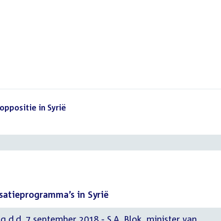
ppositie in Syrië
()
satieprogramma’s in Syrië
g d.d. 7 september 2018 - S.A. Blok, minister van