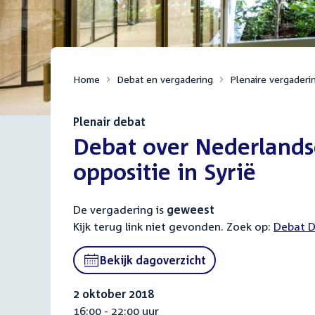
Home
Debat en vergadering
Plenaire vergaderi
Plenair debat
:
Debat over Nederland
oppositie in Syrië
De vergadering is
geweest
Kijk terug link niet gevonden. Zoek op:
Externa
Debat D
link:
Bekijk dagoverzicht
2 oktober 2018
16:00 - 22:00 uur