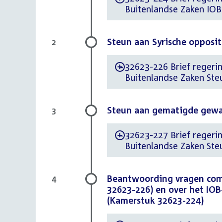
Buitenlandse Zaken IOB
Steun aan Syrische opposit
2
32623-226 Brief regerin
-
Buitenlandse Zaken Steu
Steun aan gematigde gewap
3
32623-227 Brief regerin
-
Buitenlandse Zaken Ste
Beantwoording vragen comm
4
32623-226) en over het IOB
(Kamerstuk 32623-224)