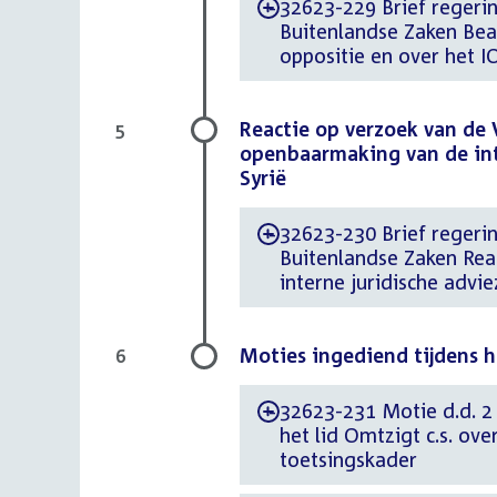
32623-229 Brief regerin
-
Buitenlandse Zaken Bea
oppositie en over het I
Reactie op verzoek van de
5
openbaarmaking van de int
Syrië
32623-230 Brief regerin
-
Buitenlandse Zaken Re
interne juridische adv
Moties ingediend tijdens 
6
32623-231 Motie d.d. 2
-
het lid Omtzigt c.s. ov
toetsingskader