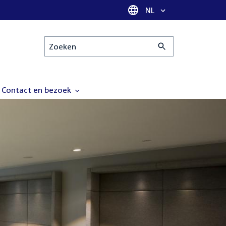
Taal selectie
NL
Zoeken
Contact en bezoek