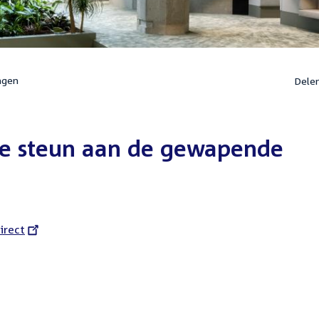
ngen
Dele
se steun aan de gewapende
l
irect