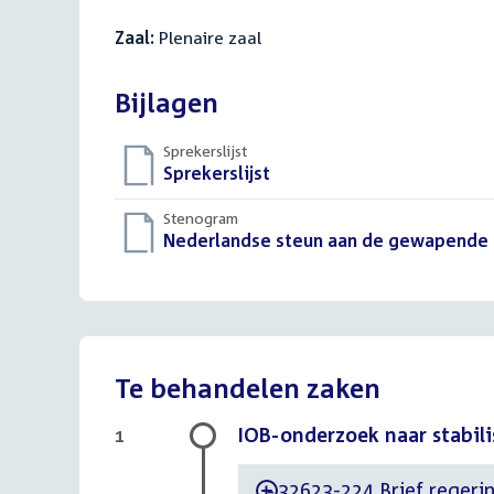
Zaal:
Plenaire zaal
Bijlagen
Sprekerslijst
Download
Sprekerslijst
()
bestand:
Stenogram
Download
Nederlandse steun aan de gewapende o
bestand:
Te behandelen zaken
IOB-onderzoek naar stabili
1
32623-224 Brief regerin
-