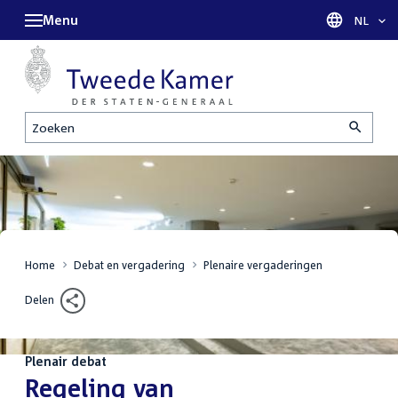
Menu
Taal sel
NL
Zoeken
Home
Debat en vergadering
Plenaire vergaderingen
Delen
Plenair debat
:
Regeling van