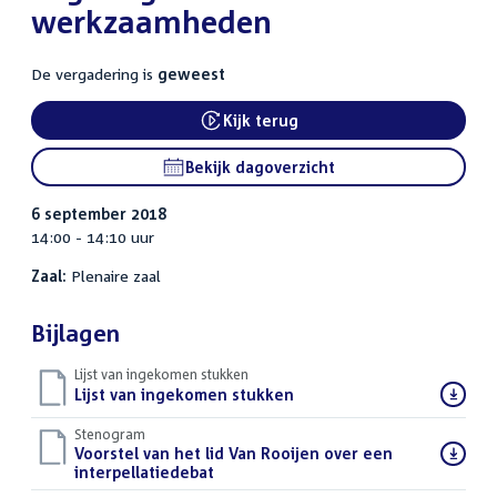
werkzaamheden
De vergadering is
geweest
Kijk terug
Bekijk dagoverzicht
6 september 2018
14:00 - 14:10 uur
Zaal:
Plenaire zaal
Bijlagen
Lijst van ingekomen stukken
Download
Lijst van ingekomen stukken
()
bestand:
Stenogram
Download
Voorstel van het lid Van Rooijen over een
bestand:
interpellatiedebat
()