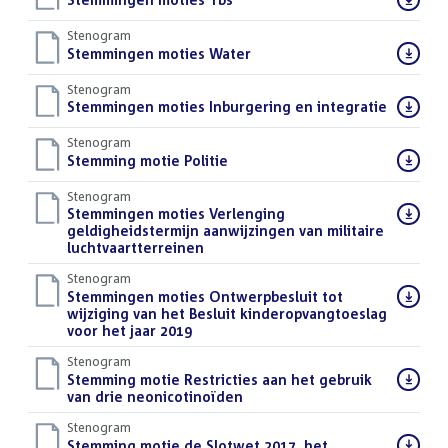
bestand:
Stenogram
Download
Stemmingen moties Water
()
bestand:
Stenogram
Download
Stemmingen moties Inburgering en integratie
()
bestand:
Stenogram
Download
Stemming motie Politie
()
bestand:
Stenogram
Download
Stemmingen moties Verlenging
bestand:
geldigheidstermijn aanwijzingen van militaire
luchtvaartterreinen
()
Stenogram
Download
Stemmingen moties Ontwerpbesluit tot
bestand:
wijziging van het Besluit kinderopvangtoeslag
voor het jaar 2019
()
Stenogram
Download
Stemming motie Restricties aan het gebruik
bestand:
van drie neonicotinoïden
()
Stenogram
Download
Stemming motie de Slotwet 2017, het