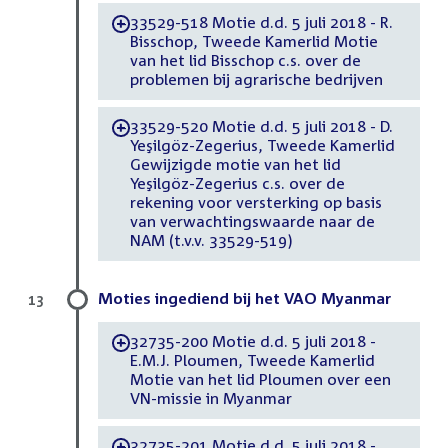
33529-518 Motie d.d. 5 juli 2018 - R.
-
Bisschop, Tweede Kamerlid Motie
van het lid Bisschop c.s. over de
problemen bij agrarische bedrijven
33529-520 Motie d.d. 5 juli 2018 - D.
-
Yeşilgöz-Zegerius, Tweede Kamerlid
Gewijzigde motie van het lid
Yeşilgöz-Zegerius c.s. over de
rekening voor versterking op basis
van verwachtingswaarde naar de
NAM (t.v.v. 33529-519)
Moties ingediend bij het VAO Myanmar
13
32735-200 Motie d.d. 5 juli 2018 -
-
E.M.J. Ploumen, Tweede Kamerlid
Motie van het lid Ploumen over een
VN-missie in Myanmar
32735-201 Motie d.d. 5 juli 2018 -
-