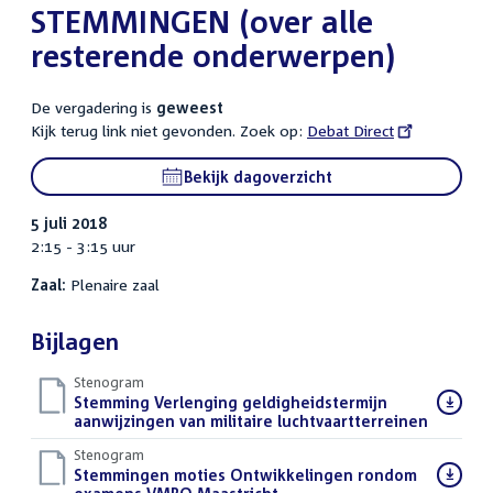
STEMMINGEN (over alle
resterende onderwerpen)
De vergadering is
geweest
Kijk terug link niet gevonden. Zoek op:
External
Debat Direct
link:
Bekijk dagoverzicht
5 juli 2018
2:15 - 3:15 uur
Zaal:
Plenaire zaal
Bijlagen
Stenogram
Download
Stemming Verlenging geldigheidstermijn
bestand:
aanwijzingen van militaire luchtvaartterreinen
()
Stenogram
Download
Stemmingen moties Ontwikkelingen rondom