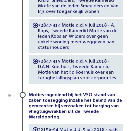
P.H.M. Smeulders, Tweede Kamerlid
Motie van de leden Smeulders en Van
Eijs over toegankelijk wonen
32847-414 Motie d.d. 5 juli 2018 - A.
-
Kops, Tweede Kamerlid Motie van de
leden Kops en Wilders over geen
enkele woning meer weggeven aan
statushouders
32847-415 Motie d.d. 5 juli 2018 -
-
D.A.N. Koerhuis, Tweede Kamerlid
Motie van het lid Koerhuis over een
terugbetalingsplan voor corporaties
Moties ingediend bij het VSO stand van
9
zaken toezegging inzake het beleid van de
gemeenten bij verzoeken tot berging van
vliegtuigwrakken uit de Tweede
Wereldoorlog
32156-94 Motie d.d. 5 juli 2018 - S.J.F.
-