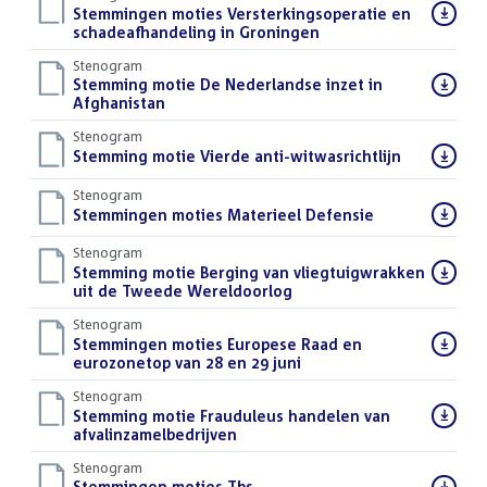
Download
Stemmingen moties Versterkingsoperatie en
bestand:
schadeafhandeling in Groningen
()
Stenogram
Download
Stemming motie De Nederlandse inzet in
bestand:
Afghanistan
()
Stenogram
Download
Stemming motie Vierde anti-witwasrichtlijn
()
bestand:
Stenogram
Download
Stemmingen moties Materieel Defensie
()
bestand:
Stenogram
Download
Stemming motie Berging van vliegtuigwrakken
bestand:
uit de Tweede Wereldoorlog
()
Stenogram
Download
Stemmingen moties Europese Raad en
bestand:
eurozonetop van 28 en 29 juni
()
Stenogram
Download
Stemming motie Frauduleus handelen van
bestand:
afvalinzamelbedrijven
()
Stenogram
Download
Stemmingen moties Tbs
()