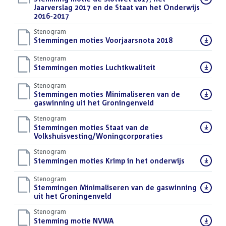
bestand:
Jaarverslag 2017 en de Staat van het Onderwijs
2016-2017
()
Stenogram
Download
Stemmingen moties Voorjaarsnota 2018
()
bestand:
Stenogram
Download
Stemmingen moties Luchtkwaliteit
()
bestand:
Stenogram
Download
Stemmingen moties Minimaliseren van de
bestand:
gaswinning uit het Groningenveld
()
Stenogram
Download
Stemmingen moties Staat van de
bestand:
Volkshuisvesting/Woningcorporaties
()
Stenogram
Download
Stemmingen moties Krimp in het onderwijs
()
bestand:
Stenogram
Download
Stemmingen Minimaliseren van de gaswinning
bestand:
uit het Groningenveld
()
Stenogram
Download
Stemming motie NVWA
()