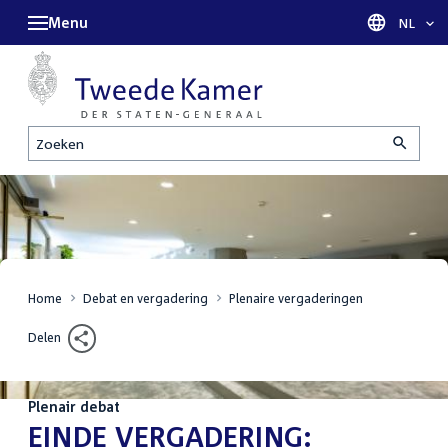
Menu
Taal sel
NL
Zoeken
Home
Debat en vergadering
Plenaire vergaderingen
Delen
Plenair debat
:
EINDE VERGADERING: