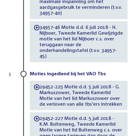
maximale inspanning om het
aardgasgebruik te verminderen (t.v.v.
34957-40)
34957-46 Motie d.d. 6 juli 2018 - H.
-
Nijboer, Tweede Kamerlid Gewijzigde
motie van het lid Nijboer c.s. over
teruggaan naar de
onderhandelingstafel (t.v.v. 34957-
45)
Moties ingediend bij het VAO Tbs
3
29452-225 Motie d.d. 5 juli 2018 - G.
-
Markuszower, Tweede Kamerlid
Motie van het lid Markuszower over
de verloven van alle tbs'ers intrekken
29452-227 Motie d.d. 5 juli 2018 -
-
K.M. Buitenweg, Tweede Kamerlid
Motie van het lid Buitenweg c.s. over
geen lagere tarieven dan door de