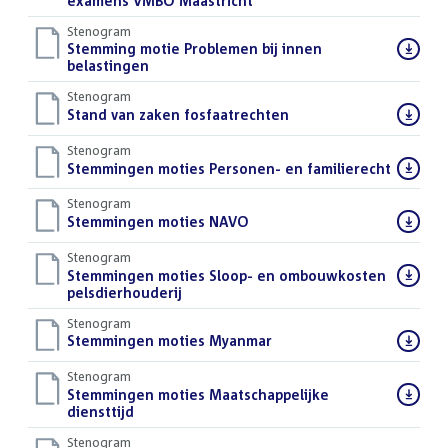
bestand:
examens VMBO Maastricht
()
Stenogram
Download
Stemming motie Problemen bij innen
bestand:
belastingen
()
Stenogram
Download
Stand van zaken fosfaatrechten
()
bestand:
Stenogram
Download
Stemmingen moties Personen- en familierecht
()
bestand:
Stenogram
Download
Stemmingen moties NAVO
()
bestand:
Stenogram
Download
Stemmingen moties Sloop- en ombouwkosten
bestand:
pelsdierhouderij
()
Stenogram
Download
Stemmingen moties Myanmar
()
bestand:
Stenogram
Download
Stemmingen moties Maatschappelijke
bestand:
diensttijd
()
Stenogram