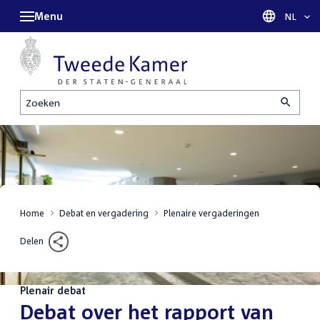
Menu
Taal sel
NL
Zoeken
Home
Debat en vergadering
Plenaire vergaderingen
Delen
Plenair debat
:
Debat over het rapport van