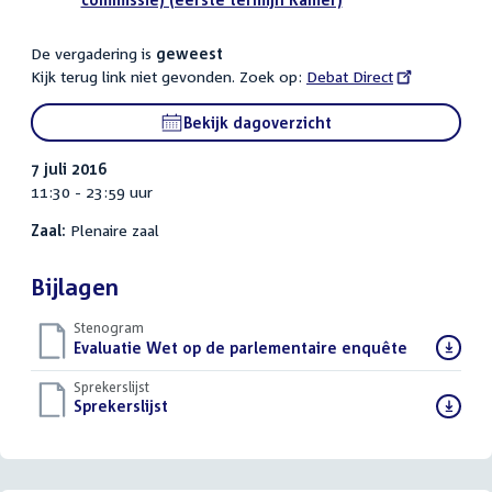
De vergadering is
geweest
Kijk terug link niet gevonden. Zoek op:
External
Debat Direct
link:
Bekijk dagoverzicht
7 juli 2016
11:30 - 23:59 uur
Zaal:
Plenaire zaal
Bijlagen
Stenogram
Download
Evaluatie Wet op de parlementaire enquête
()
bestand:
Sprekerslijst
Download
Sprekerslijst
()
bestand: