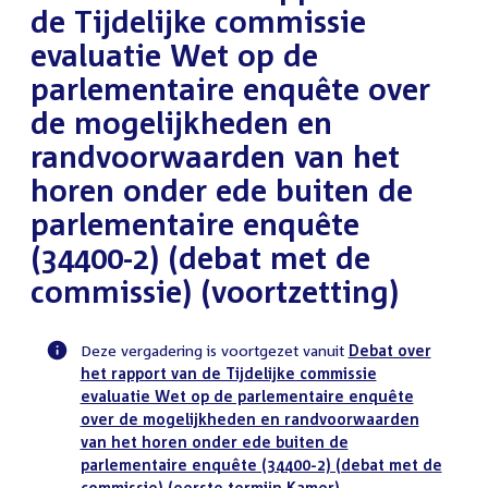
de Tijdelijke commissie
evaluatie Wet op de
parlementaire enquête over
de mogelijkheden en
randvoorwaarden van het
horen onder ede buiten de
parlementaire enquête
(34400-2) (debat met de
commissie) (voortzetting)
Deze vergadering is voortgezet vanuit
Debat over
het rapport van de Tijdelijke commissie
Voortgangsstatus
evaluatie Wet op de parlementaire enquête
plenaire
over de mogelijkheden en randvoorwaarden
activiteit
van het horen onder ede buiten de
parlementaire enquête (34400-2) (debat met de
commissie) (eerste termijn Kamer)