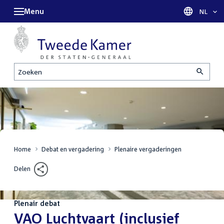
Menu
Taal sel
NL
Zoeken
Home
Debat en vergadering
Plenaire vergaderingen
Delen
Plenair debat
:
VAO Luchtvaart (inclusief