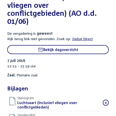
vliegen over
conflictgebieden) (AO d.d.
01/06)
De vergadering is
geweest
Kijk terug link niet gevonden. Zoek op:
Debat Direct
Bekijk dagoverzicht
7 juli 2016
12:15 - 23:59 uur
Zaal:
Plenaire zaal
Bijlagen
Stenogram
Download
Luchtvaart (inclusief vliegen over
bestand:
conflictgebieden)
()
Sprekerslijst