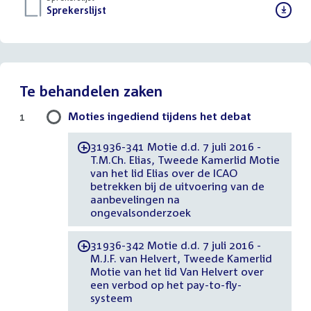
Download
Sprekerslijst
()
bestand:
Te behandelen zaken
Moties ingediend tijdens het debat
1
31936-341 Motie d.d. 7 juli 2016 -
-
T.M.Ch. Elias, Tweede Kamerlid Motie
van het lid Elias over de ICAO
betrekken bij de uitvoering van de
aanbevelingen na
ongevalsonderzoek
31936-342 Motie d.d. 7 juli 2016 -
-
M.J.F. van Helvert, Tweede Kamerlid
Motie van het lid Van Helvert over
een verbod op het pay-to-fly-
systeem