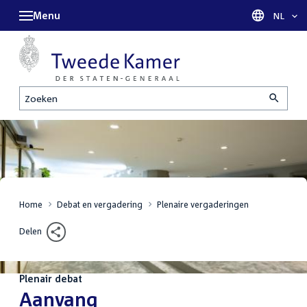
Menu
Taal sel
NL
Zoeken
Home
Debat en vergadering
Plenaire vergaderingen
Delen
Plenair debat
:
Aanvang