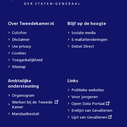
Over Tweedekamer.nl
Blijf op de hoogte
Colofon
Sociale media
Disclaimer
E-mailattenderingen
Uw privacy
Debat Direct
Cookies
Toegankelijkheid
Sitemap
Ambtelijke
Links
ondersteuning
Politieke websites
Organogram
Voor jongeren
External
Werken bij de Tweede
External
Open Data Portaal
link:
Kamer
link:
Erelijst van Gevallenen
Mandaatbesluit
External
Lijst van Gevallenen
link: