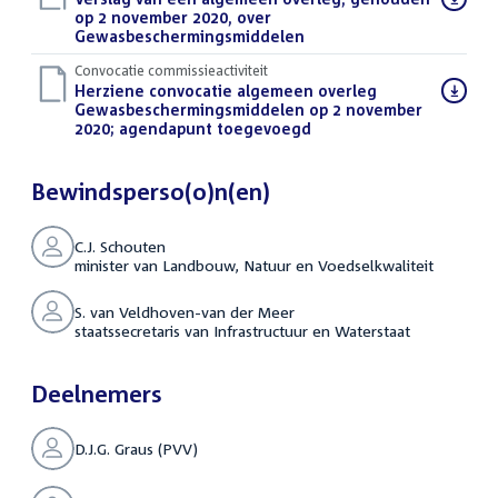
bestand:
op 2 november 2020, over
Gewasbeschermingsmiddelen
(PDF)
Convocatie commissieactiviteit
Download
Herziene convocatie algemeen overleg
bestand:
Gewasbeschermingsmiddelen op 2 november
2020; agendapunt toegevoegd
(PDF)
Bewindsperso(o)n(en)
C.J. Schouten
minister van Landbouw, Natuur en Voedselkwaliteit
S. van Veldhoven-van der Meer
staatssecretaris van Infrastructuur en Waterstaat
Deelnemers
D.J.G. Graus (PVV)