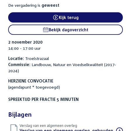
De vergadering is
geweest
Kijk terug
External link:
Bekijk dagoverzicht
2 november 2020
14:00 - 17:00 uur
Locatie:
Troelstrazaal
Commissie:
Landbouw, Natuur en Voedselkwaliteit (2017-
2024)
HERZIENE CONVOCATIE
(agendapunt * toegevoegd)
SPREEKTIJD PER FRACTIE 5 MINUTEN
Bijlagen
Verslag van een algemeen overleg
Download
Verslag van een algemeen overleg, gehouden