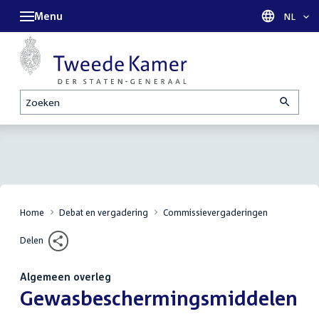
Menu
Taal sel
NL
Zoeken
Home
Debat en vergadering
Commissievergaderingen
Delen
Algemeen overleg
:
Gewasbeschermingsmiddelen