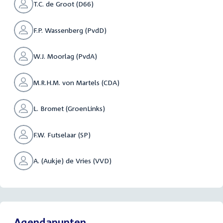
T.C. de Groot (D66)
F.P. Wassenberg (PvdD)
W.J. Moorlag (PvdA)
M.R.H.M. von Martels (CDA)
L. Bromet (GroenLinks)
F.W. Futselaar (SP)
A. (Aukje) de Vries (VVD)
Agendapunten