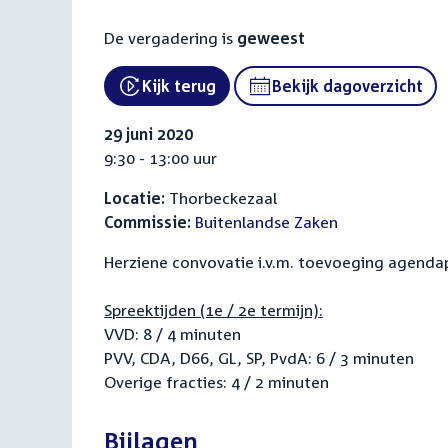
De vergadering is
geweest
Kijk terug
Bekijk dagoverzicht
External link:
29 juni 2020
9:30 - 13:00 uur
Locatie:
Thorbeckezaal
Commissie:
Buitenlandse Zaken
Herziene convovatie i.v.m. toevoeging agenda
Spreektijden (1e / 2e termijn):
VVD: 8 / 4 minuten
PVV, CDA, D66, GL, SP, PvdA: 6 / 3 minuten
Overige fracties: 4 / 2 minuten
Bijlagen