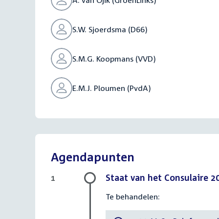
A. van Ojik (GroenLinks)
S.W. Sjoerdsma (D66)
S.M.G. Koopmans (VVD)
E.M.J. Ploumen (PvdA)
Agendapunten
Staat van het Consulaire 2
1
Te behandelen: