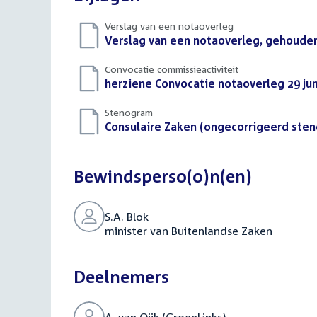
Verslag van een notaoverleg
Download
Verslag van een notaoverleg, gehouden 
bestand:
Convocatie commissieactiviteit
Download
herziene Convocatie notaoverleg 29 jun
bestand:
Stenogram
Download
Consulaire Zaken (ongecorrigeerd ste
bestand:
Bewindsperso(o)n(en)
S.A. Blok
minister van Buitenlandse Zaken
Deelnemers