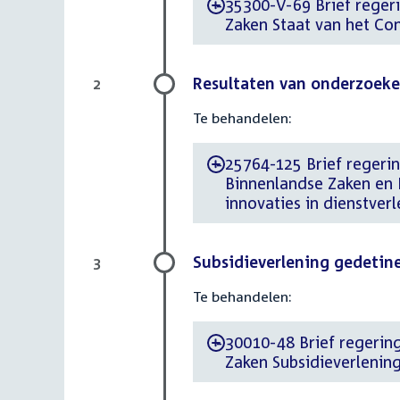
35300-V-69 Brief regerin
-
Zaken Staat van het Con
Resultaten van onderzoeke
2
Te behandelen:
25764-125 Brief regerin
-
Binnenlandse Zaken en 
innovaties in dienstver
Subsidieverlening gedetin
3
Te behandelen:
30010-48 Brief regering
-
Zaken Subsidieverlenin