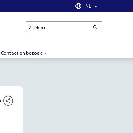
Taal selectie
NL
Zoeken
Contact en bezoek
n