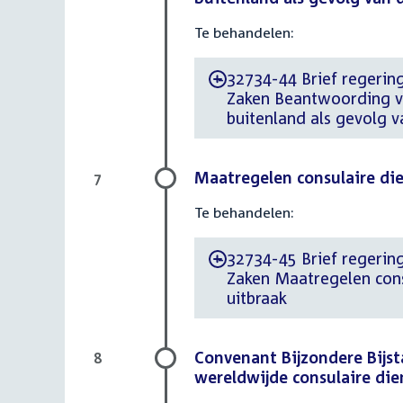
Te behandelen:
32734-44 Brief regering
-
Zaken Beantwoording vr
buitenland als gevolg v
Maatregelen consulaire di
7
Te behandelen:
32734-45 Brief regering
-
Zaken Maatregelen cons
uitbraak
Convenant Bijzondere Bijsta
8
wereldwijde consulaire die