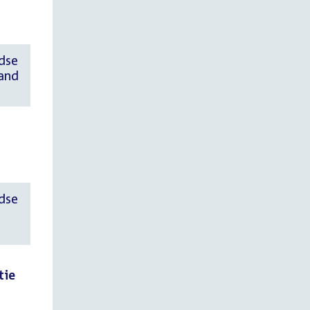
ndse
tand
ndse
tie