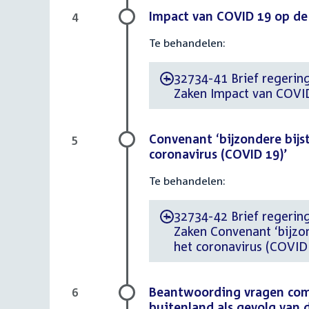
Impact van COVID 19 op de 
4
Te behandelen:
32734-41 Brief regering
-
Zaken Impact van COVID
Convenant ‘bijzondere bijs
5
coronavirus (COVID 19)’
Te behandelen:
32734-42 Brief regering
-
Zaken Convenant ‘bijzo
het coronavirus (COVID 
Beantwoording vragen comm
6
buitenland als gevolg van 