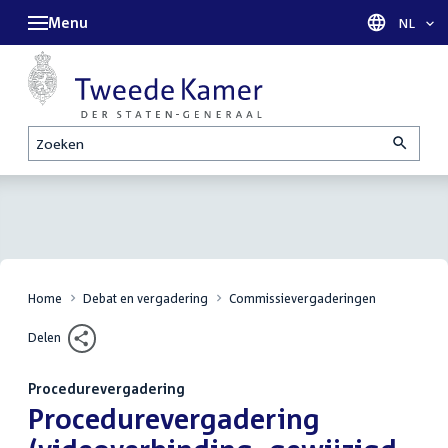
Menu
Taal sel
NL
Zoeken
Home
Debat en vergadering
Commissievergaderingen
Delen
Procedurevergadering
:
Procedurevergadering