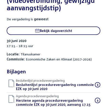
(videoverbinding, gewijzigd
aanvangstijdstip)
De vergadering is
geweest
Bekijk dagoverzicht
30 juni 2020
17:15 - 18:15 uur
Locatie:
Tilanuskamer
Commissie:
Economische Zaken en Klimaat (2017-2024)
Bijlagen
Besluitenlijst procedurevergadering
Download
Besluitenlijst procedurevergadering commissie
bestand:
EZK op 30 juni 2020
(PDF)
Agenda procedurevergadering
Download
Herziene agenda procedurevergadering
bestand:
commissie EZK op 30 juni 2020, aanvang 17.15