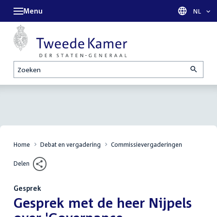
Menu
Taal sel
NL
Zoeken
Home
Debat en vergadering
Commissievergaderingen
Delen
Gesprek
:
Gesprek met de heer Nijpels