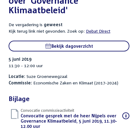
over 'Governance
Klimaatbeleid'
De vergadering is
geweest
Kijk terug link niet gevonden. Zoek op:
Debat Direct
Bekijk dagoverzicht
5 juni 2019
11:30 - 12:00 uur
Locatie:
Suze Groenewegzaal
Commissie:
Economische Zaken en Klimaat (2017-2024)
Bijlage
Convocatie commissieactiviteit
Download
Convocatie gesprek met de heer Nijpels over
bestand:
Governance Klimaatbeleid, 5 juni 2019, 11.30-
12.00 uur
(PDF)