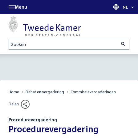
Menu
Taal sel
NL
Zoeken
Home
Debat en vergadering
Commissievergaderingen
Delen
Procedurevergadering
:
Procedurevergadering