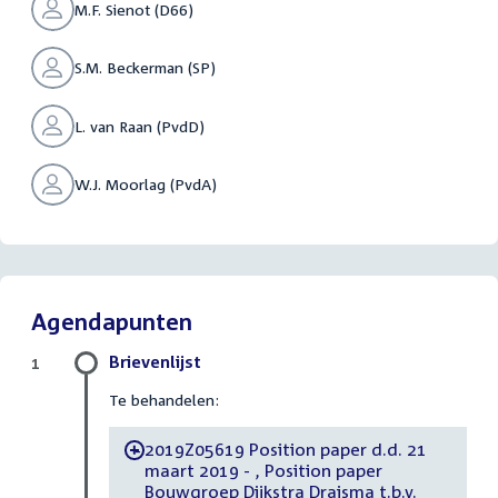
M.F. Sienot (D66)
S.M. Beckerman (SP)
L. van Raan (PvdD)
W.J. Moorlag (PvdA)
Agendapunten
Brievenlijst
1
Te behandelen:
2019Z05619 Position paper d.d. 21
-
maart 2019 - , Position paper
Bouwgroep Dijkstra Draisma t.b.v.