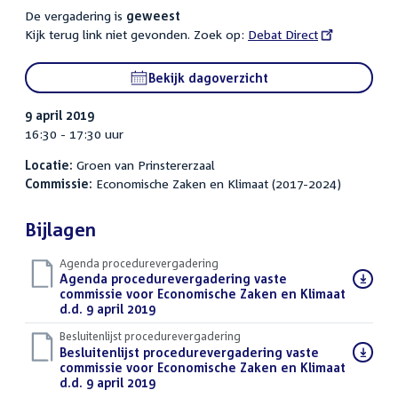
De vergadering is
geweest
Kijk terug link niet gevonden. Zoek op:
External
Debat Direct
link:
Bekijk dagoverzicht
9 april 2019
16:30 - 17:30 uur
Locatie:
Groen van Prinstererzaal
Commissie:
Economische Zaken en Klimaat (2017-2024)
Bijlagen
Agenda procedurevergadering
Download
Agenda procedurevergadering vaste
bestand:
commissie voor Economische Zaken en Klimaat
d.d. 9 april 2019
(PDF)
Besluitenlijst procedurevergadering
Download
Besluitenlijst procedurevergadering vaste
bestand:
commissie voor Economische Zaken en Klimaat
d.d. 9 april 2019
(PDF)