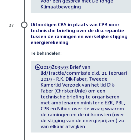
voor een gesprek met De Jonge
Klimaatbeweging
Uitnodigen CBS in plaats van CPB voor
27
technische briefing over de discrepantie
tussen de ramingen en werkelijke stijging
energierekening
Te behandelen:
2019Z03593 Brief van
-
lid/fractie/commissie d.d. 21 februari
2019 - R.K. Dik-Faber, Tweede
Kamerlid Verzoek van het lid Dik-
Faber (ChristenUnie) om een
technische briefing te organiseren
met ambtenaren ministerie EZK, PBL,
CPB en Nibud over de vraag waarom
de ramingen en de uitkomsten (over
de stijging van de energieprijzen) zo
van elkaar afwijken