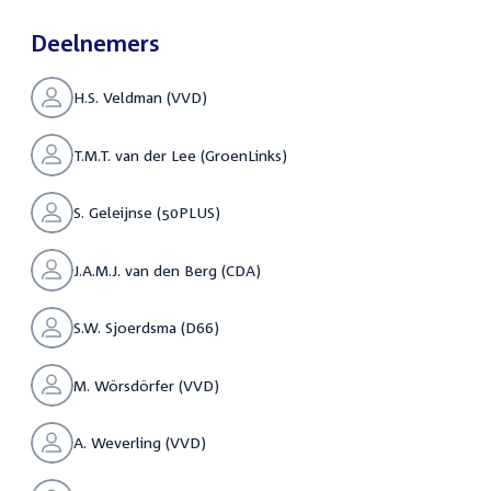
Deelnemers
H.S. Veldman (VVD)
T.M.T. van der Lee (GroenLinks)
S. Geleijnse (50PLUS)
J.A.M.J. van den Berg (CDA)
S.W. Sjoerdsma (D66)
M. Wörsdörfer (VVD)
A. Weverling (VVD)