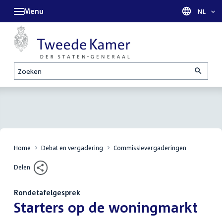
Menu
Taal sel
NL
Zoeken
Home
Debat en vergadering
Commissievergaderingen
Delen
Rondetafelgesprek
:
Starters op de woningmarkt