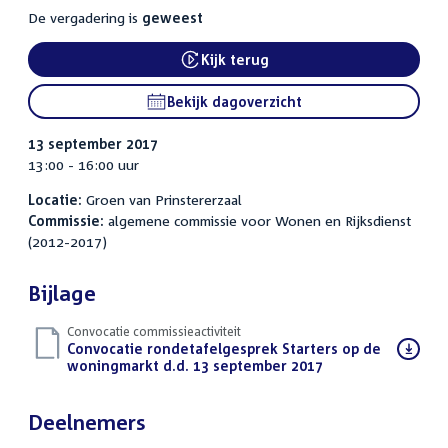
De vergadering is
geweest
Kijk terug
External link:
Bekijk dagoverzicht
13 september 2017
13:00 - 16:00 uur
Locatie:
Groen van Prinstererzaal
Commissie:
algemene commissie voor Wonen en Rijksdienst
(2012-2017)
Bijlage
Convocatie commissieactiviteit
Download
Convocatie rondetafelgesprek Starters op de
bestand:
woningmarkt d.d. 13 september 2017
(PDF)
Deelnemers