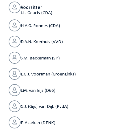
Voorzitter
J.L. Geurts (CDA)
H.A.G. Ronnes (CDA)
D.A.N. Koerhuis (VVD)
S.M. Beckerman (SP)
L.G.J. Voortman (GroenLinks)
J.M. van Eijs (D66)
G.J. (Gijs) van Dijk (PvdA)
F. Azarkan (DENK)