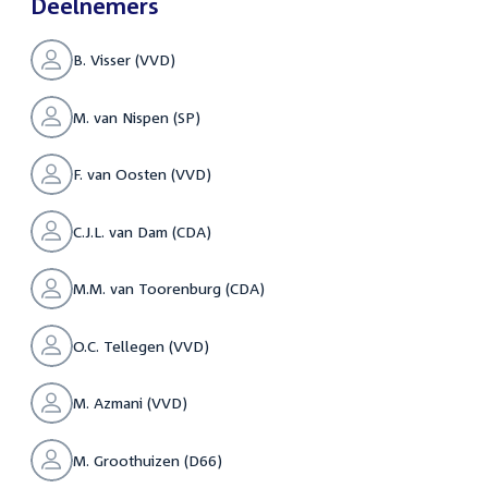
Deelnemers
B. Visser (VVD)
M. van Nispen (SP)
F. van Oosten (VVD)
C.J.L. van Dam (CDA)
M.M. van Toorenburg (CDA)
O.C. Tellegen (VVD)
M. Azmani (VVD)
M. Groothuizen (D66)