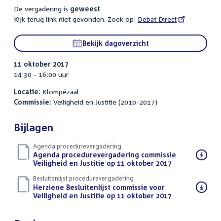
De vergadering is
geweest
Kijk terug link niet gevonden. Zoek op:
External
Debat Direct
link:
Bekijk dagoverzicht
11 oktober 2017
14:30 - 16:00 uur
Locatie:
Klompézaal
Commissie:
Veiligheid en Justitie (2010-2017)
Bijlagen
Agenda procedurevergadering
Download
Agenda procedurevergadering commissie
bestand:
Veiligheid en Justitie op 11 oktober 2017
(PDF)
Besluitenlijst procedurevergadering
Download
Herziene Besluitenlijst commissie voor
bestand:
Veiligheid en Justitie op 11 oktober 2017
(PDF)