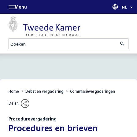
Menu
Taal sel
NL
Zoeken
Home
Debat en vergadering
Commissievergaderingen
Delen
Procedurevergadering
:
Procedures en brieven