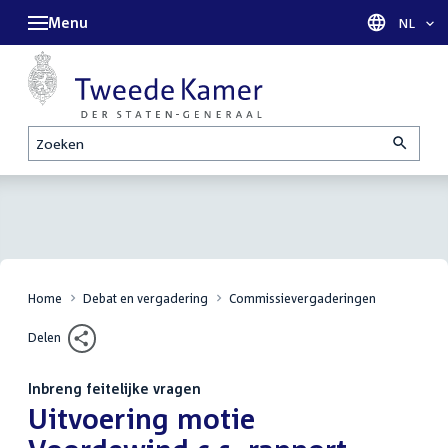
Menu
Taal sel
NL
Zoeken
Home
Debat en vergadering
Commissievergaderingen
Delen
Inbreng feitelijke vragen
:
Uitvoering motie