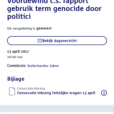
Voordewind c.s. rapport
gebruik term genocide door
politici
De vergadering is
geweest
Bekijk dagoverzicht
13 april 2017
16:00 uur
Commissie:
Buitenlandse Zaken
Bijlage
Convocatie inbreng
Download
Convocatie inbreng feitelijke vragen 13 april
(PDF)
bestand: