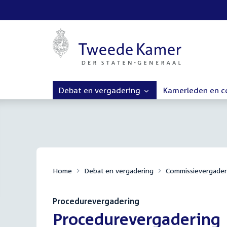
Debat en vergadering
Kamerleden en 
Home
Debat en vergadering
Commissievergader
Procedurevergadering
:
Procedurevergadering