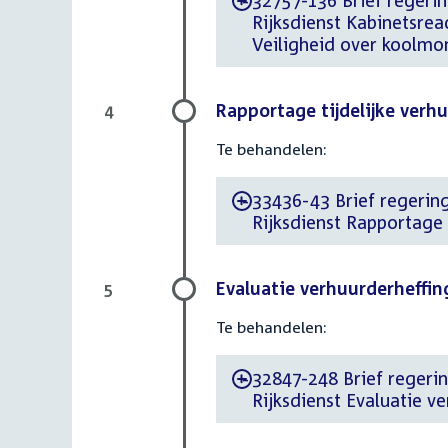
32757-136 Brief regerin
-
Rijksdienst Kabinetsre
Veiligheid over koolmo
Rapportage tijdelijke ver
4
Te behandelen:
33436-43 Brief regering
-
Rijksdienst Rapportage 
Evaluatie verhuurderheffin
5
Te behandelen:
32847-248 Brief regerin
-
Rijksdienst Evaluatie v