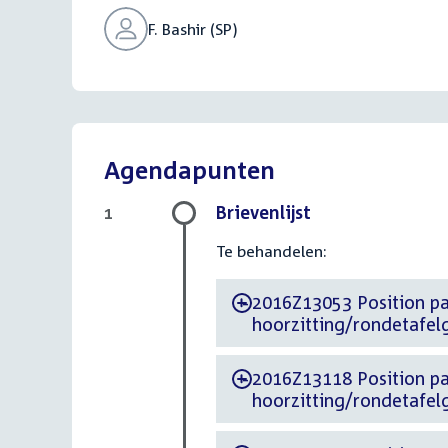
F. Bashir (SP)
Agendapunten
Brievenlijst
1
Te behandelen:
2016Z13053 Position paper d.d. 24 juni
-
hoorzitting/rondetafelg
2016Z13118 Position paper d.d. 27 ju
-
hoorzitting/rondetafelg