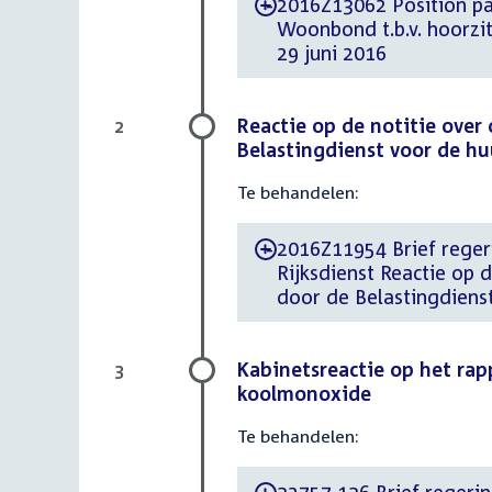
2016Z13062 Position paper d.d. 24 jun
-
Woonbond t.b.v. hoorzit
29 juni 2016
Reactie op de notitie ove
2
Belastingdienst voor de h
Te behandelen:
2016Z11954 Brief regeri
-
Rijksdienst Reactie op
door de Belastingdiens
Kabinetsreactie op het rap
3
koolmonoxide
Te behandelen: