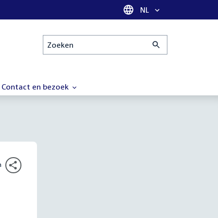
Taal selectie
NL
Zoeken
Contact en bezoek
n