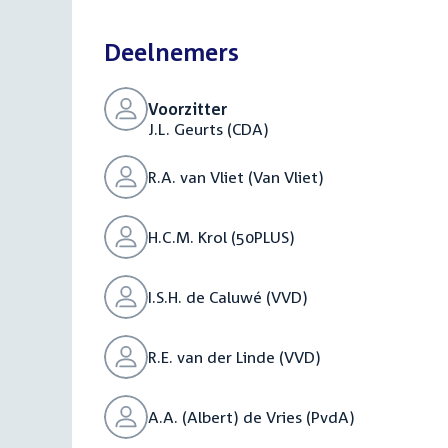
bestand:
Deelnemers
Voorzitter
J.L. Geurts (CDA)
R.A. van Vliet (Van Vliet)
H.C.M. Krol (50PLUS)
I.S.H. de Caluwé (VVD)
R.E. van der Linde (VVD)
A.A. (Albert) de Vries (PvdA)