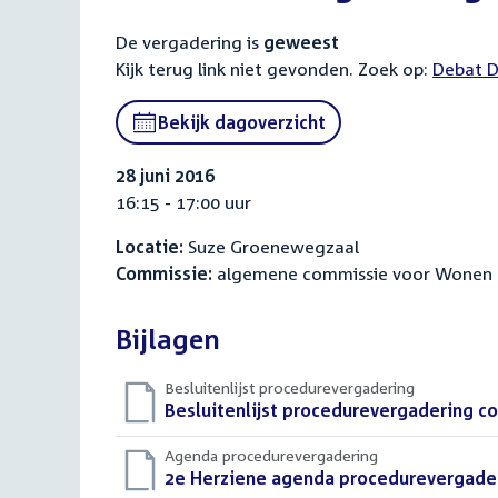
De vergadering is
geweest
Kijk terug link niet gevonden. Zoek op:
Externa
Debat D
link:
Bekijk dagoverzicht
28 juni 2016
16:15 - 17:00 uur
Locatie:
Suze Groenewegzaal
Commissie:
algemene commissie voor Wonen en
Bijlagen
Besluitenlijst procedurevergadering
Download
Besluitenlijst procedurevergadering co
bestand:
Agenda procedurevergadering
Download
2e Herziene agenda procedurevergaderi