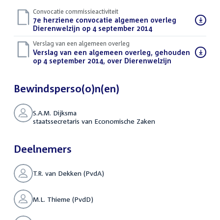
Convocatie commissieactiviteit
Download
7e herziene convocatie algemeen overleg
bestand:
Dierenwelzijn op 4 september 2014
(PDF)
Verslag van een algemeen overleg
Download
Verslag van een algemeen overleg, gehouden
bestand:
op 4 september 2014, over Dierenwelzijn
(PDF)
Bewindsperso(o)n(en)
S.A.M. Dijksma
staatssecretaris van Economische Zaken
Deelnemers
T.R. van Dekken (PvdA)
M.L. Thieme (PvdD)