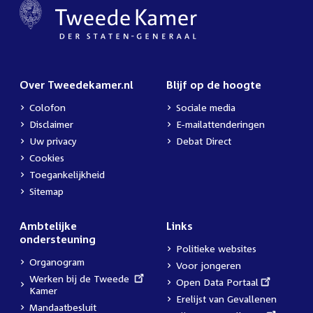
Over Tweedekamer.nl
Blijf op de hoogte
Colofon
Sociale media
Disclaimer
E-mailattenderingen
Uw privacy
Debat Direct
Cookies
Toegankelijkheid
Sitemap
Ambtelijke
Links
ondersteuning
Politieke websites
Organogram
Voor jongeren
External
Werken bij de Tweede
External
Open Data Portaal
link:
Kamer
link:
Erelijst van Gevallenen
Mandaatbesluit