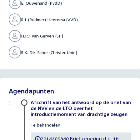
E. Ouwehand (PvdD)
R.J. (Rudmer) Heerema (VVD)
H.P.J. van Gerven (SP)
R.K. Dik-Faber (ChristenUnie)
Agendapunten
Afschrift van het antwoord op de brief van
1
de NVV en de LTO over het
introductiemoment van drachtige zeugen
Te behandelen:
2014Z00640 Brief regering d.d. 16
-