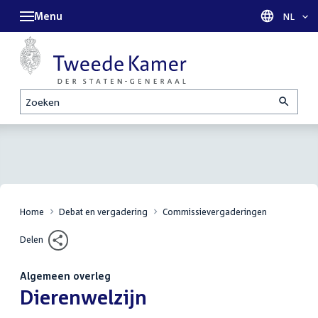
Menu
Taal sel
NL
Zoeken
Home
Debat en vergadering
Commissievergaderingen
Delen
Algemeen overleg
:
Dierenwelzijn