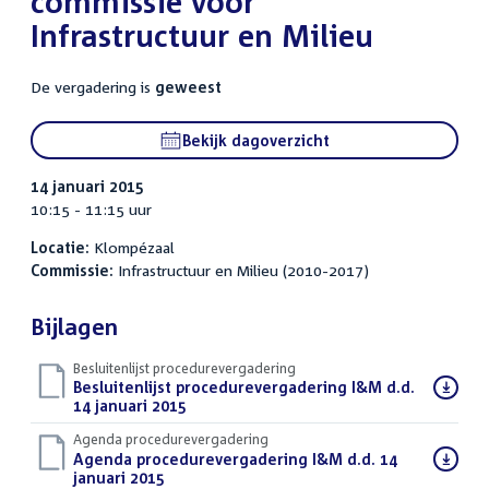
commissie voor
Infrastructuur en Milieu
De vergadering is
geweest
Bekijk dagoverzicht
14 januari 2015
10:15 - 11:15 uur
Locatie:
Klompézaal
Commissie:
Infrastructuur en Milieu (2010-2017)
Bijlagen
Besluitenlijst procedurevergadering
Download
Besluitenlijst procedurevergadering I&M d.d.
bestand:
14 januari 2015
(PDF)
Agenda procedurevergadering
Download
Agenda procedurevergadering I&M d.d. 14
bestand:
januari 2015
(PDF)