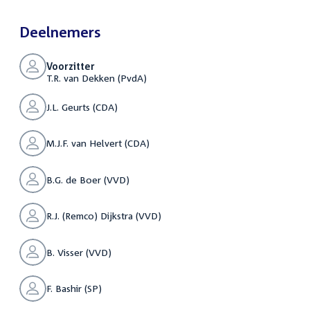
Deelnemers
Voorzitter
T.R. van Dekken (PvdA)
J.L. Geurts (CDA)
M.J.F. van Helvert (CDA)
B.G. de Boer (VVD)
R.J. (Remco) Dijkstra (VVD)
B. Visser (VVD)
F. Bashir (SP)