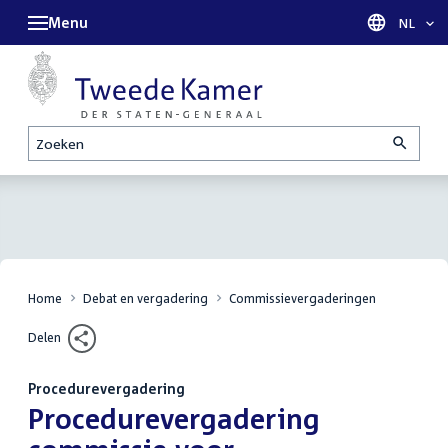
Menu
Taal sel
NL
Zoeken
Home
Debat en vergadering
Commissievergaderingen
Delen
Procedurevergadering
:
Procedurevergadering