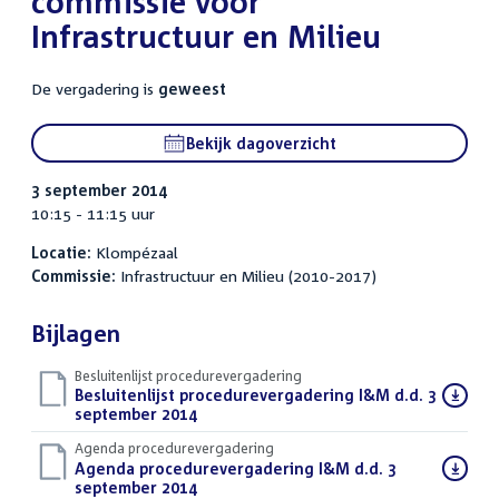
commissie voor
Infrastructuur en Milieu
De vergadering is
geweest
Bekijk dagoverzicht
3 september 2014
10:15 - 11:15 uur
Locatie:
Klompézaal
Commissie:
Infrastructuur en Milieu (2010-2017)
Bijlagen
Besluitenlijst procedurevergadering
Download
Besluitenlijst procedurevergadering I&M d.d. 3
bestand:
september 2014
(PDF)
Agenda procedurevergadering
Download
Agenda procedurevergadering I&M d.d. 3
bestand:
september 2014
(PDF)