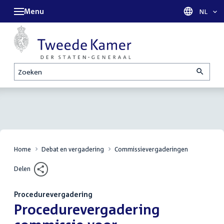
Menu
Taal sel
NL
Zoeken
Home
Debat en vergadering
Commissievergaderingen
Delen
Procedurevergadering
:
Procedurevergadering