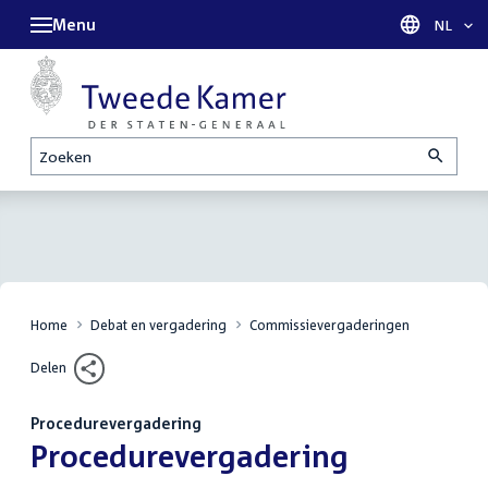
Menu
Taal sel
NL
Zoeken
Home
Debat en vergadering
Commissievergaderingen
Delen
Procedurevergadering
:
Procedurevergadering