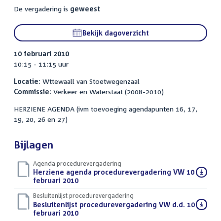
De vergadering is
geweest
Bekijk dagoverzicht
10 februari 2010
10:15 - 11:15 uur
Locatie:
Wttewaall van Stoetwegenzaal
Commissie:
Verkeer en Waterstaat (2008-2010)
HERZIENE AGENDA (ivm toevoeging agendapunten 16, 17,
19, 20, 26 en 27)
Bijlagen
Agenda procedurevergadering
Download
Herziene agenda procedurevergadering VW 10
bestand:
februari 2010
(PDF)
Besluitenlijst procedurevergadering
Download
Besluitenlijst procedurevergadering VW d.d. 10
bestand:
februari 2010
(PDF)