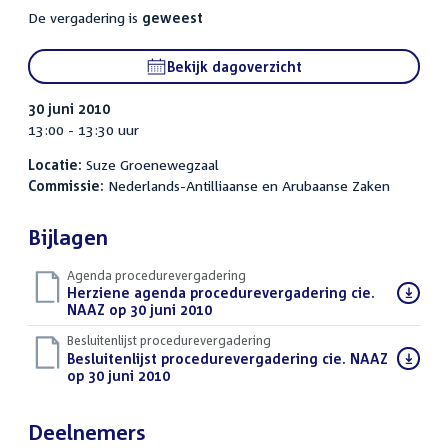
De vergadering is
geweest
Bekijk dagoverzicht
30 juni 2010
13:00 - 13:30 uur
Locatie:
Suze Groenewegzaal
Commissie:
Nederlands-Antilliaanse en Arubaanse Zaken
Bijlagen
Agenda procedurevergadering
Download
Herziene agenda procedurevergadering cie.
bestand:
NAAZ op 30 juni 2010
(PDF)
Besluitenlijst procedurevergadering
Download
Besluitenlijst procedurevergadering cie. NAAZ
bestand:
op 30 juni 2010
(PDF)
Deelnemers