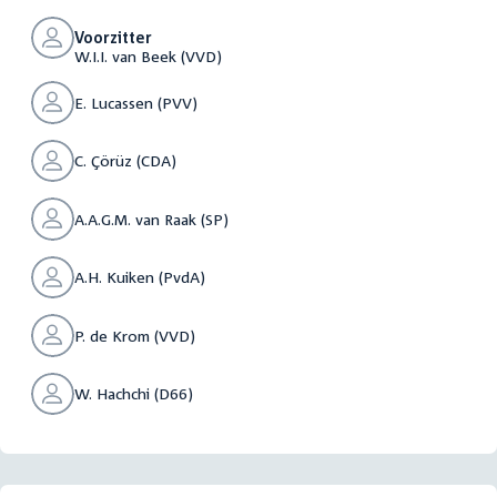
Voorzitter
W.I.I. van Beek (VVD)
E. Lucassen (PVV)
C. Çörüz (CDA)
A.A.G.M. van Raak (SP)
A.H. Kuiken (PvdA)
P. de Krom (VVD)
W. Hachchi (D66)