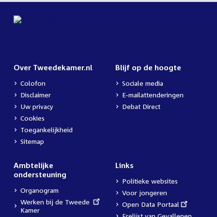
Over Tweedekamer.nl
Blijf op de hoogte
Colofon
Sociale media
Disclaimer
E-mailattenderingen
Uw privacy
Debat Direct
Cookies
Toegankelijkheid
Sitemap
Ambtelijke
Links
ondersteuning
Politieke websites
Organogram
Voor jongeren
External
Werken bij de Tweede
External
Open Data Portaal
link:
Kamer
link:
Erelijst van Gevallenen