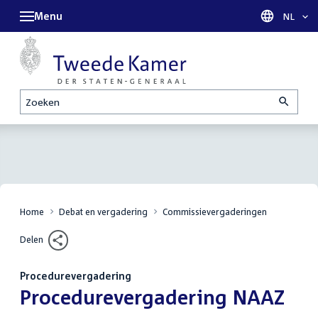
Menu
Taal sel
NL
Zoeken
Home
Debat en vergadering
Commissievergaderingen
Delen
Procedurevergadering
:
Procedurevergadering NAAZ