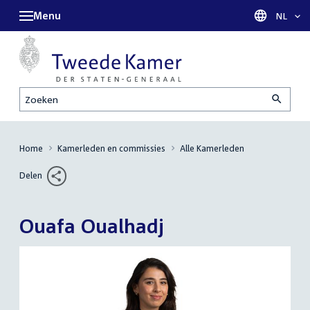
Menu
Taal sel
NL
Zoeken
Home
Kamerleden en commissies
Alle Kamerleden
Delen
Ouafa Oualhadj