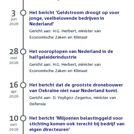
2026
3
Het bericht 'Geldstroom droogt op voor
jonge, veelbelovende bedrijven in
jun
2026
Nederland'
3
Gericht aan: H.G. Herbert, minister van
juni
Economische Zaken en Klimaat
2026
28
Het vooroplopen van Nederland in de
halfgeleiderindustrie
mei
2026
Gericht aan: H.G. Herbert, minister van
28
Economische Zaken en Klimaat
mei
2026
16
Het bericht dat de grootste dronebouwer
van Oekraïne niet naar Nederland komt.
apr
2026
Gericht aan: D. Yeşilgöz-Zegerius, minister van
16
Defensie
april
2026
10
Het bericht 'Miljoenen belastinggeld voor
stichting komen ook terecht bij bedrijf van
mrt
2026
eigen directeuren'
10