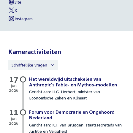
Oualhadj
Site
naar
External
van
link:
Ouafa
X
sociale
External
van
Oualhadj
link:
Ouafa
Instagram
media
External
van
Oualhadj
link:
Ouafa
Oualhadj
Kameractiviteiten
Schriftelijke vragen
17
Schriftelijke
Het wereldwijd uitschakelen van
vragen
Anthropic's Fable- en Mythos-modellen
jun
2026
Gericht aan: H.G. Herbert, minister van
17
Economische Zaken en Klimaat
juni
2026
11
Forum voor Democratie en Ongehoord
Nederland
jun
2026
Gericht aan: K.T. van Bruggen, staatssecretaris van
11
Justitie en Veiligheid
juni