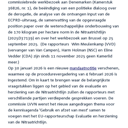
commissiebrede werkbezoek aan Denemarken (Kamerstuk
36826, nr. 1), de beëindiging van een politieke dialoog over
de derogatie, de analyse van de ontvangen input van de
ECPRD-uitvraag, de samenvatting van de opgevraagde
position paper over de wetenschappelijke onderbouwing van
de 170 kilogram per hectare norm in de Nitraatrichtlijn
(2025D37139) en over het werkbezoek aan Brussel op 25
september 2025. (De rapporteurs
Wim Meulenkamp (VVD)
(vervanger van Van Campen), Harm Holman
(NSC) en Eline
Vedder (CDA) zijn sinds 11 november 2025 geen Kamerlid
meer.)
Op 30 januari 2026 is een nieuwe
mandaatnotitie
verschenen,
waarmee op de procedurevergadering van 4 februari 2026 is
ingestemd. Om in kaart te brengen waar de belangrijkste
vraagstukken liggen op het gebied van de evaluatie en
herziening van de Nitraatrichtlijn zullen de rapporteurs met
verschillende partijen verdiepende gesprekken voeren. De
commissie LVVN wenst het nieuw aangedragen thema voor
de kennisagenda 'Gebruik en afzet van mest' samen te
voegen met het EU-rapporteurschap Evaluatie en herziening
van de Nitraatrichtlijn.