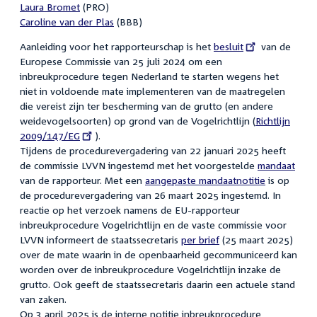
Laura Bromet
(PRO)
Caroline van der Plas
(BBB)
Aanleiding voor het rapporteurschap is het
External
besluit
van de
Europese Commissie van 25 juli 2024 om een
link:
inbreukprocedure tegen Nederland te starten wegens het
niet in voldoende mate implementeren van de maatregelen
die vereist zijn ter bescherming van de grutto (en andere
weidevogelsoorten) op grond van de Vogelrichtlijn (
External
Richtlijn
2009/147/EG
).
link:
Tijdens de procedurevergadering van 22 januari 2025 heeft
de commissie LVVN ingestemd met het voorgestelde
mandaat
van de rapporteur. Met een
aangepaste mandaatnotitie
is op
de procedurevergadering van 26 maart 2025 ingestemd. In
reactie op het verzoek namens de EU-rapporteur
inbreukprocedure Vogelrichtlijn en de vaste commissie voor
LVVN informeert de staatssecretaris
per brief
(25 maart 2025)
over de mate waarin in de openbaarheid gecommuniceerd kan
worden over de inbreukprocedure Vogelrichtlijn inzake de
grutto. Ook geeft de staatssecretaris daarin een actuele stand
van zaken.
Op 3 april 2025 is de interne notitie inbreukprocedure