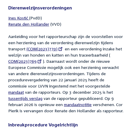
Dierenwelzijnsverordeningen
Ines Kostić
(PvdD)
Renate den Hollander
(VVD)
Aanleiding voor het rapporteurschap zijn de voorstellen voor
een herziening van de verordening dierenwelzijn tijdens
transport
External
(COM(2023)770)
en een verordening inzake het
welzijn van honden en katten en hun traceerbaarheid (
link:
External
COM(2023)769
). Daarnaast wordt onder de nieuwe
link:
Europese Commissie mogelijk ook een herziening verwacht
van andere dierenwelzijnsverordeningen.
Tijdens de
procedurevergadering van 22 januari 2025 heeft de
commissie voor LVVN ingestemd met het voorgestelde
mandaat
van de rapporteurs. Op 3 december 2025 is het
tussentijds verslag
van de rapporteur gepubliceerd. Op 9
februari 2026 is opnieuw een
mandaatnotitie
verschenen. Cor
Pierik is vervangen door Renate den Hollander als rapporteur.
Inbreukprocedure Vogelrichtlijn