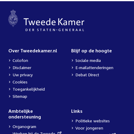
Over Tweedekamer.nl
Blijf op de hoogte
Colofon
Sociale media
Disclaimer
E-mailattenderingen
Uw privacy
Debat Direct
Cookies
Toegankelijkheid
Sitemap
Ambtelijke
Links
ondersteuning
Politieke websites
Organogram
Voor jongeren
External
Werken bij de Tweede