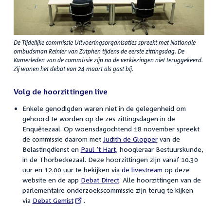
De Tijdelijke commissie Uitvoeringsorganisaties spreekt met Nationale
ombudsman Reinier van Zutphen tijdens de eerste zittingsdag. De
Kamerleden van de commissie zijn na de verkiezingen niet teruggekeerd.
Zij wonen het debat van 24 maart als gast bij.
Volg de hoorzittingen live
Enkele genodigden waren niet in de gelegenheid om
gehoord te worden op de zes zittingsdagen in de
Enquêtezaal. Op woensdagochtend 18 november spreekt
de commissie daarom met
Judith de Glopper
van de
Belastingdienst en
Paul ’t Hart
, hoogleraar Bestuurskunde,
in de Thorbeckezaal. Deze hoorzittingen zijn vanaf 10.30
uur en 12.00 uur te bekijken via
de livestream
op deze
website en de app
Debat Direct
. Alle hoorzittingen van de
parlementaire onderzoekscommissie zijn terug te kijken
via
External
Debat Gemist
.
link: