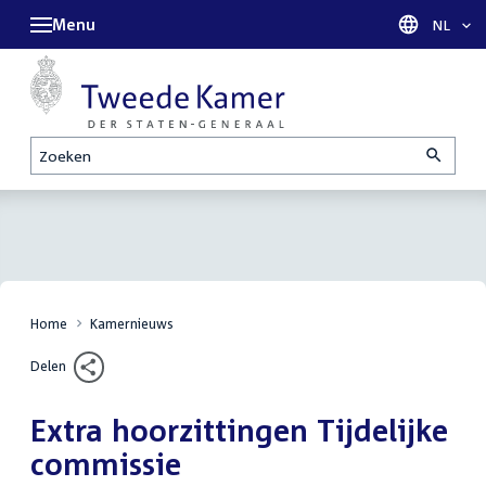
Menu
Taal sel
NL
Zoeken
Home
Kamernieuws
Delen
Extra hoorzittingen Tijdelijke
commissie