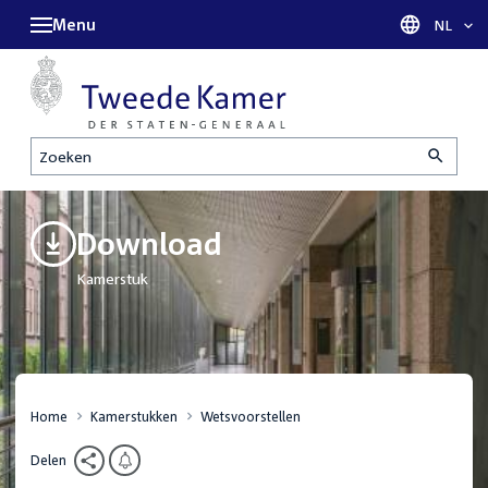
Menu
Taal sel
NL
Zoeken
Download
Kamerstuk
Home
Kamerstukken
Wetsvoorstellen
Delen