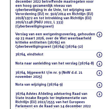
december 2022 betreffende maatregelen voor
een hoog gezamenlijk niveau van
cyberbeveiliging in de Unie, tot wijziging van
Verordening (EU) nr. 910/2014 en Richtlijn (EU)
2018/1972 en tot intrekking van Richtlijn (EU)
2016/1148 (PbEU 2022, L 333)
(Cyberbeveiligingswet)
(PDF)
Download
Verslag van een wetgevingsoverleg, gehouden
bestand:
op 23 maart 2026, over de Wet weerbaarheid
kritieke entiteiten (36765) en
Cyberbeveiligingswet (36764) (36764-32)
(DOCX)
Download
36764, eindtekst
(DOCX)
bestand:
Download
Nota naar aanleiding van het verslag (36764-8)
(PDF)
bestand:
Download
36764, bijgewerkt t/m nr. 9 (NvW d.d. 21
bestand:
november 2025)
(DOCX)
Download
Nota van wijziging (36764-9)
(PDF)
bestand:
Download
36764 Advies Afdeling advisering Raad van
bestand:
State inzake Regels ter implementatie van
Richtlijn (EU) 2022/2555 van het Europees
Parlement en de Raad van 14 december 2022