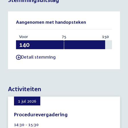
Aangenomen met handopsteken
Voor
:
75
Vereist:
150
Totaal:
140
75
150
Detail stemming
-
Activiteiten
1 jul 2026
Procedurevergadering
9
Tijd
14:30 - 15:30
augustus