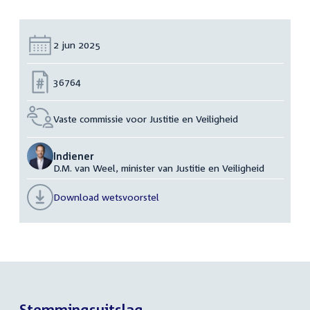
Datum:
2 jun 2025
Nummer:
36764
Vaste commissie voor Justitie en Veiligheid
Indiener
D.M. van Weel, minister van Justitie en Veiligheid
Download wetsvoorstel
Stemmingsuitslag