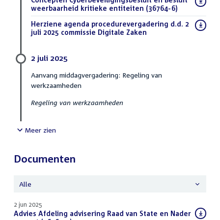
bestand:
weerbaarheid kritieke entiteiten (36764-6)
(PDF)
Download
Herziene agenda procedurevergadering d.d. 2
bestand:
juli 2025 commissie Digitale Zaken
(PDF)
2 juli 2025
Aanvang middagvergadering: Regeling van
werkzaamheden
Regeling van werkzaamheden
Meer zien
Documenten
Alle
2 jun 2025
Download
Advies Afdeling advisering Raad van State en Nader