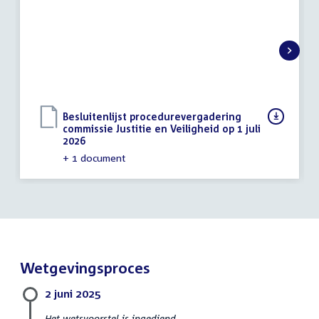
activiteit:
2026
Download
Besluitenlijst procedurevergadering
bestand:
commissie Justitie en Veiligheid op 1 juli
2026
(PDF)
+ 1 document
Wetgevingsproces
2 juni 2025
Het wetsvoorstel is ingediend