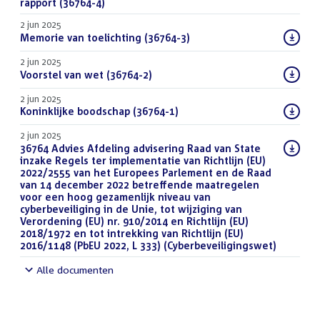
bestand:
rapport (36764-4)
(PDF)
2 jun 2025
Download
Memorie van toelichting (36764-3)
(PDF)
bestand:
2 jun 2025
Download
Voorstel van wet (36764-2)
(PDF)
bestand:
2 jun 2025
Download
Koninklijke boodschap (36764-1)
(PDF)
bestand:
2 jun 2025
Download
36764 Advies Afdeling advisering Raad van State
bestand:
inzake Regels ter implementatie van Richtlijn (EU)
2022/2555 van het Europees Parlement en de Raad
van 14 december 2022 betreffende maatregelen
voor een hoog gezamenlijk niveau van
cyberbeveiliging in de Unie, tot wijziging van
Verordening (EU) nr. 910/2014 en Richtlijn (EU)
2018/1972 en tot intrekking van Richtlijn (EU)
2016/1148 (PbEU 2022, L 333) (Cyberbeveiligingswet)
(DOCX)
Alle documenten