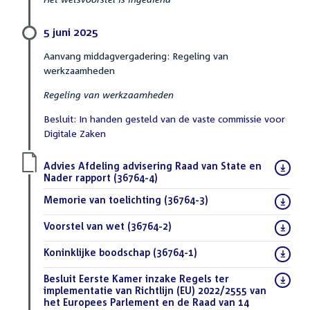
5 juni 2025
Aanvang middagvergadering: Regeling van
werkzaamheden
Regeling van werkzaamheden
Besluit: In handen gesteld van de vaste commissie voor
Digitale Zaken
Download
Advies Afdeling advisering Raad van State en
bestand:
Nader rapport (36764-4)
(PDF)
Download
Memorie van toelichting (36764-3)
(PDF)
bestand:
Download
Voorstel van wet (36764-2)
(PDF)
bestand:
Download
Koninklijke boodschap (36764-1)
(PDF)
bestand:
Download
Besluit Eerste Kamer inzake Regels ter
bestand:
implementatie van Richtlijn (EU) 2022/2555 van
het Europees Parlement en de Raad van 14