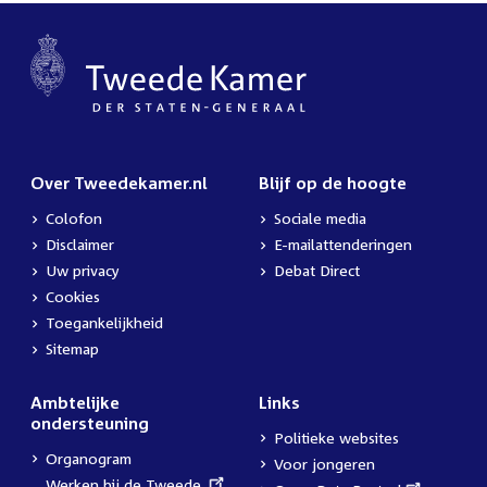
Over Tweedekamer.nl
Blijf op de hoogte
Colofon
Sociale media
Disclaimer
E-mailattenderingen
Uw privacy
Debat Direct
Cookies
Toegankelijkheid
Sitemap
Ambtelijke
Links
ondersteuning
Politieke websites
Organogram
Voor jongeren
External
Werken bij de Tweede