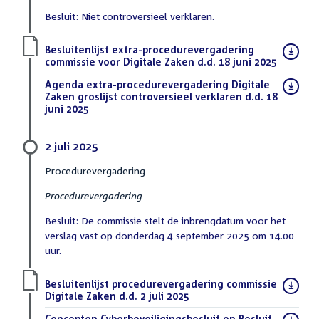
Besluit: Niet controversieel verklaren.
Download
Besluitenlijst extra-procedurevergadering
bestand:
commissie voor Digitale Zaken d.d. 18 juni 2025
(PDF)
Download
Agenda extra-procedurevergadering Digitale
bestand:
Zaken groslijst controversieel verklaren d.d. 18
juni 2025
(PDF)
2 juli 2025
Procedurevergadering
Procedurevergadering
Besluit: De commissie stelt de inbrengdatum voor het
verslag vast op donderdag 4 september 2025 om 14.00
uur.
Download
Besluitenlijst procedurevergadering commissie
bestand:
Digitale Zaken d.d. 2 juli 2025
(PDF)
Download
Concepten Cyberbeveiligingsbesluit en Besluit