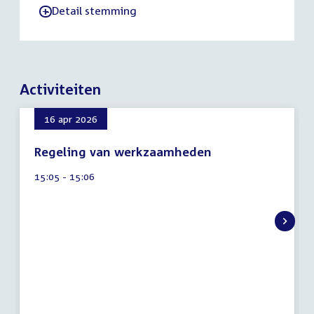
Detail stemming
-
Activiteiten
16 apr 2026
Regeling van werkzaamheden
6
Tijd
15:05 - 15:06
augustus
activiteit:
2026