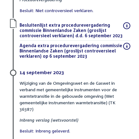
Besluit: Niet controversieel verklaren.
Download
Besluitenlijst extra procedurevergadering
bestand:
commissie Binnenlandse Zaken (groslijst
controversieel verklaren) d.d. 6 september 2023
(PDF)
Download
Agenda extra procedurevergadering commissie
bestand:
Binnenlandse Zaken (groslijst controversieel
verklaren) op 6 september 2023
(PDF)
14 september 2023
Wijziging van de Omgevingswet en de Gaswet in
verband met gemeentelijke instrumenten voor de
warmtetransitie in de gebouwde omgeving (Wet
gemeentelijke instrumenten warmtetransitie) (TK
36387)
Inbreng verslag (wetsvoorstel)
Besluit: Inbreng geleverd.