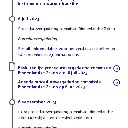
instrumenten warmtetransitie)
(DOCX)
6 juli 2023
Procedurevergadering commissie Binnenlandse Zaken
Procedurevergadering
Besluit: Inbrengdatum voor het verslag vaststellen op
14 september 2023 om 14.00 uur.
Download
Besluitenlijst procedurevergadering commissie
bestand:
Binnenlandse Zaken d.d. 6 juli 2023
(PDF)
Download
Agenda procedurevergadering commissie
bestand:
Binnenlandse Zaken op 6 juli 2023
(PDF)
6 september 2023
Extra procedurevergadering commissie Binnenlandse
Zaken (groslijst controversieel verklaren)
Procedurevergadering