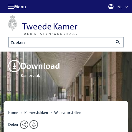
Menu
Taal sel
NL
Zoeken
Download
Kamerstuk
Home
Kamerstukken
Wetsvoorstellen
Delen