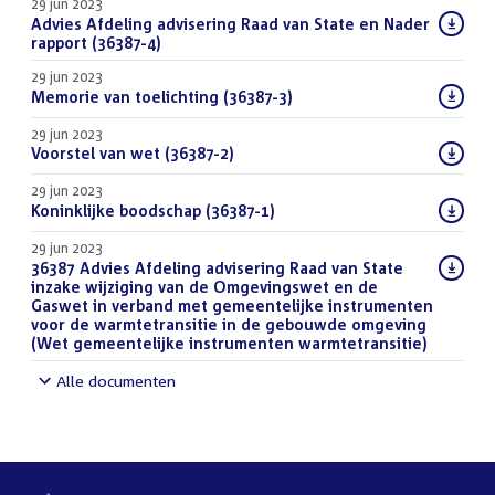
29 jun 2023
Download
Advies Afdeling advisering Raad van State en Nader
bestand:
rapport (36387-4)
(PDF)
29 jun 2023
Download
Memorie van toelichting (36387-3)
(PDF)
bestand:
29 jun 2023
Download
Voorstel van wet (36387-2)
(PDF)
bestand:
29 jun 2023
Download
Koninklijke boodschap (36387-1)
(PDF)
bestand:
29 jun 2023
Download
36387 Advies Afdeling advisering Raad van State
bestand:
inzake wijziging van de Omgevingswet en de
Gaswet in verband met gemeentelijke instrumenten
voor de warmtetransitie in de gebouwde omgeving
(Wet gemeentelijke instrumenten warmtetransitie)
(DOCX)
Alle documenten