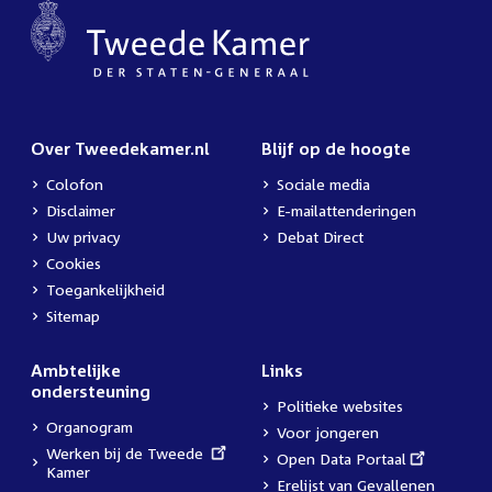
Over Tweedekamer.nl
Blijf op de hoogte
Colofon
Sociale media
Disclaimer
E-mailattenderingen
Uw privacy
Debat Direct
Cookies
Toegankelijkheid
Sitemap
Ambtelijke
Links
ondersteuning
Politieke websites
Organogram
Voor jongeren
External
Werken bij de Tweede
External
Open Data Portaal
link:
Kamer
link:
Erelijst van Gevallenen