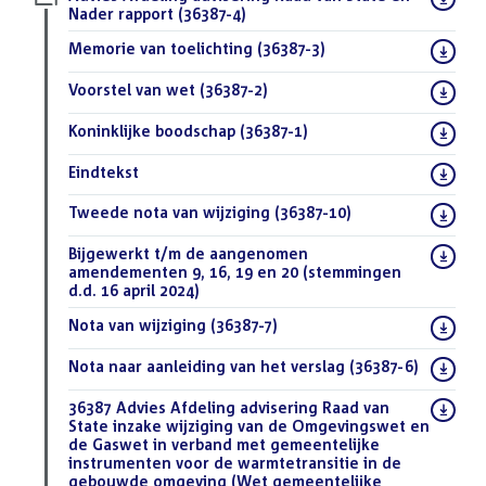
bestand:
Nader rapport (36387-4)
(PDF)
Download
Memorie van toelichting (36387-3)
(PDF)
bestand:
Download
Voorstel van wet (36387-2)
(PDF)
bestand:
Download
Koninklijke boodschap (36387-1)
(PDF)
bestand:
Download
Eindtekst
(DOCX)
bestand:
Download
Tweede nota van wijziging (36387-10)
(PDF)
bestand:
Download
Bijgewerkt t/m de aangenomen
bestand:
amendementen 9, 16, 19 en 20 (stemmingen
d.d. 16 april 2024)
(DOCX)
Download
Nota van wijziging (36387-7)
(PDF)
bestand:
Download
Nota naar aanleiding van het verslag (36387-6)
(PDF)
bestand:
Download
36387 Advies Afdeling advisering Raad van
bestand:
State inzake wijziging van de Omgevingswet en
de Gaswet in verband met gemeentelijke
instrumenten voor de warmtetransitie in de
gebouwde omgeving (Wet gemeentelijke