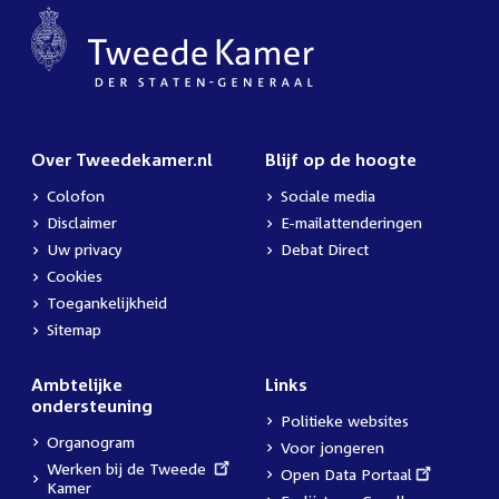
Over Tweedekamer.nl
Blijf op de hoogte
Colofon
Sociale media
Disclaimer
E-mailattenderingen
Uw privacy
Debat Direct
Cookies
Toegankelijkheid
Sitemap
Ambtelijke
Links
ondersteuning
Politieke websites
Organogram
Voor jongeren
External
Werken bij de Tweede
External
Open Data Portaal
link:
Kamer
link: