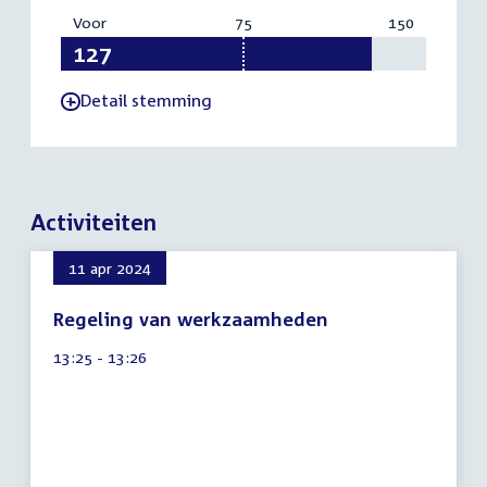
Voor
:
75
Vereist:
150
Totaal:
127
75
150
Detail stemming
-
Activiteiten
11 apr 2024
Regeling van werkzaamheden
9
Tijd
13:25 - 13:26
augustus
activiteit:
2026