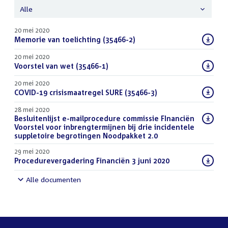
Alle
20 mei 2020
Download
Memorie van toelichting (35466-2)
(PDF)
bestand:
20 mei 2020
Download
Voorstel van wet (35466-1)
(PDF)
bestand:
20 mei 2020
Download
COVID-19 crisismaatregel SURE (35466-3)
(PDF)
bestand:
28 mei 2020
Download
Besluitenlijst e-mailprocedure commissie FInanciën
bestand:
Voorstel voor inbrengtermijnen bij drie incidentele
suppletoire begrotingen Noodpakket 2.0
(PDF)
29 mei 2020
Download
Procedurevergadering Financiën 3 juni 2020
(PDF)
bestand:
Alle documenten