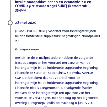
inzake noodpakket banen en economie 2.0 en
COVID-19 crisismaatregel SURE) (Kamerstuk
35466)
(DOCX)
28 mei 2020
[E-MAILPROCEDURE] Voorstel voor inbrengtermijnen
bij drie incidentele suppletoire begrotingen Noodpakket
2.0
E-mailprocedure
Besluit: In de e-mailprocedure hebben de volgende
fracties aangeven het voorstel ten aanzien van de
inbrengtermijn bij de incidentele suppletoire begroting
Financiën te steunen: GroenLinks, SP, PvdD, 50PLUS,
SGP. Dat betekent dat het voorstel voor de
inbrengtermijn bij de incidentele suppletoire begroting
Financiën niet is aangenomen. De volgende fracties
wensen deze inbrengtermijn ten opzichte van het
voorstel te vervroegen, met het oog op het algemeen
overleg Eurogroep/Ecofin op maandag 8 juni: VVD,