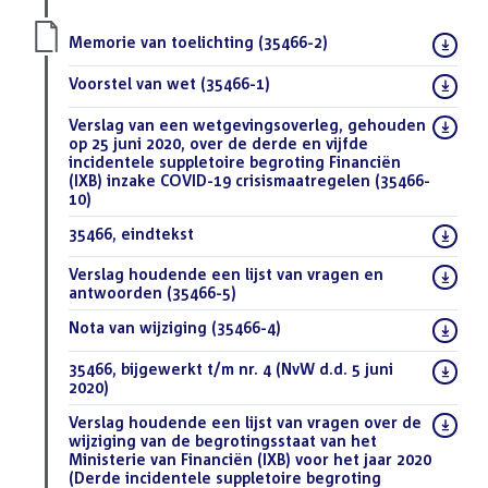
Download
Memorie van toelichting (35466-2)
(PDF)
bestand:
Download
Voorstel van wet (35466-1)
(PDF)
bestand:
Download
Verslag van een wetgevingsoverleg, gehouden
bestand:
op 25 juni 2020, over de derde en vijfde
incidentele suppletoire begroting Financiën
(IXB) inzake COVID-19 crisismaatregelen (35466-
10)
(PDF)
Download
35466, eindtekst
(DOCX)
bestand:
Download
Verslag houdende een lijst van vragen en
bestand:
antwoorden (35466-5)
(PDF)
Download
Nota van wijziging (35466-4)
(PDF)
bestand:
Download
35466, bijgewerkt t/m nr. 4 (NvW d.d. 5 juni
bestand:
2020)
(DOCX)
Download
Verslag houdende een lijst van vragen over de
bestand:
wijziging van de begrotingsstaat van het
Ministerie van Financiën (IXB) voor het jaar 2020
(Derde incidentele suppletoire begroting