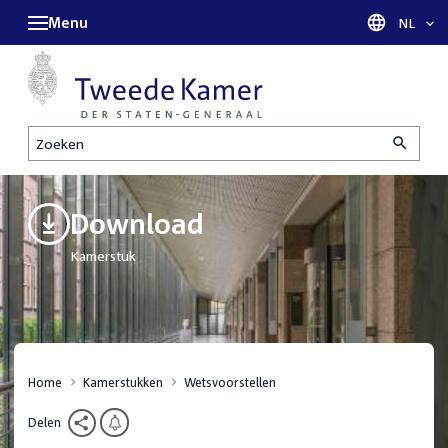
Menu
Taal sel
NL
Zoeken
Download
Kamerstuk
Home
Kamerstukken
Wetsvoorstellen
Delen