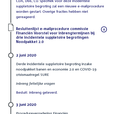
CDA, D66, CU. Specifiek voor deze incidentele
suppletoire begroting zal een nieuwe e-mailprocedure
worden gestart. Overige fracties hebben niet
gereageerd.
Download
Besluitenlijst e-mailprocedure commissie
bestand:
FInanciën Voorstel voor inbrengtermijnen bij
drie incidentele suppletoire begrotingen
Noodpakket 2.0
(PDF)
2 juni 2020
Derde incidentele suppletoire begroting inzake
noodpakket banen en economie 2.0 en COVID-19
crisismaatregel SURE
Inbreng feitelijke vragen
Besluit: Inbreng geleverd.
3 juni 2020
Procedurevergadering Financiën