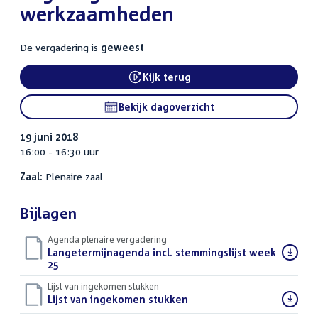
werkzaamheden
De vergadering is
geweest
Kijk terug
Bekijk dagoverzicht
19 juni 2018
16:00 - 16:30 uur
Zaal:
Plenaire zaal
Bijlagen
Agenda plenaire vergadering
Download
Langetermijnagenda incl. stemmingslijst week
bestand:
25
()
Lijst van ingekomen stukken
Download
Lijst van ingekomen stukken
()
bestand: