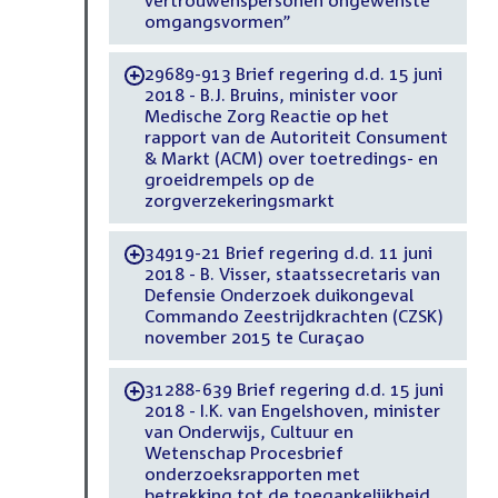
vertrouwenspersonen ongewenste
omgangsvormen”
29689-913 Brief regering d.d. 15 juni
-
2018 - B.J. Bruins, minister voor
Medische Zorg Reactie op het
rapport van de Autoriteit Consument
& Markt (ACM) over toetredings- en
groeidrempels op de
zorgverzekeringsmarkt
34919-21 Brief regering d.d. 11 juni
-
2018 - B. Visser, staatssecretaris van
Defensie Onderzoek duikongeval
Commando Zeestrijdkrachten (CZSK)
november 2015 te Curaçao
31288-639 Brief regering d.d. 15 juni
-
2018 - I.K. van Engelshoven, minister
van Onderwijs, Cultuur en
Wetenschap Procesbrief
onderzoeksrapporten met
betrekking tot de toegankelijkheid