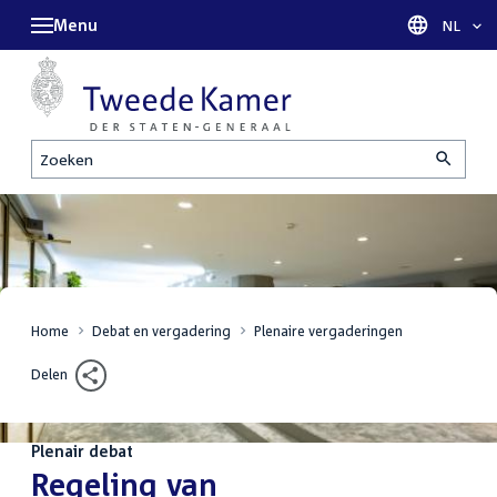
Menu
Taal sel
NL
Zoeken
Home
Debat en vergadering
Plenaire vergaderingen
Delen
Plenair debat
:
Regeling van