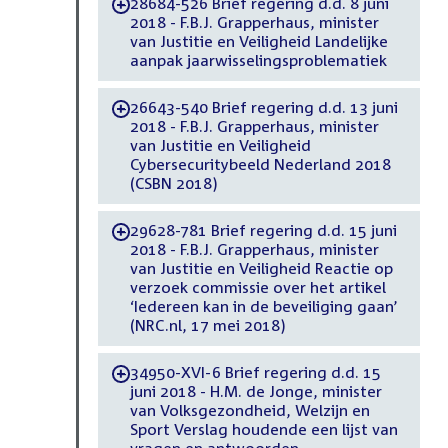
28684-526 Brief regering d.d. 8 juni
-
2018 - F.B.J. Grapperhaus, minister
van Justitie en Veiligheid Landelijke
aanpak jaarwisselingsproblematiek
26643-540 Brief regering d.d. 13 juni
-
2018 - F.B.J. Grapperhaus, minister
van Justitie en Veiligheid
Cybersecuritybeeld Nederland 2018
(CSBN 2018)
29628-781 Brief regering d.d. 15 juni
-
2018 - F.B.J. Grapperhaus, minister
van Justitie en Veiligheid Reactie op
verzoek commissie over het artikel
‘Iedereen kan in de beveiliging gaan’
(NRC.nl, 17 mei 2018)
34950-XVI-6 Brief regering d.d. 15
-
juni 2018 - H.M. de Jonge, minister
van Volksgezondheid, Welzijn en
Sport Verslag houdende een lijst van