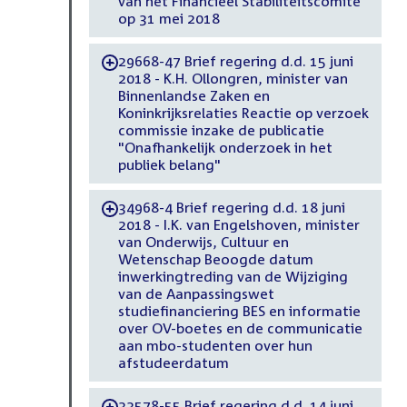
van het Financieel Stabiliteitscomité
op 31 mei 2018
29668-47 Brief regering d.d. 15 juni
-
2018 - K.H. Ollongren, minister van
Binnenlandse Zaken en
Koninkrijksrelaties Reactie op verzoek
commissie inzake de publicatie
"Onafhankelijk onderzoek in het
publiek belang"
34968-4 Brief regering d.d. 18 juni
-
2018 - I.K. van Engelshoven, minister
van Onderwijs, Cultuur en
Wetenschap Beoogde datum
inwerkingtreding van de Wijziging
van de Aanpassingswet
studiefinanciering BES en informatie
over OV-boetes en de communicatie
aan mbo-studenten over hun
afstudeerdatum
33578-55 Brief regering d.d. 14 juni
-