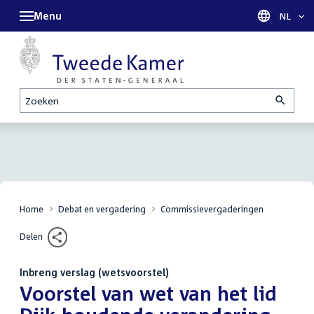
Menu
Taal sel
NL
Zoeken
Home
Debat en vergadering
Commissievergaderingen
Delen
Inbreng verslag (wetsvoorstel)
:
Voorstel van wet van het lid