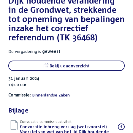
Dijk houdende verandering
in de Grondwet, strekkende
tot opneming van bepalingen
inzake het correctief
referendum (TK 36468)
De vergadering is
geweest
Bekijk dagoverzicht
31 januari 2024
14:00 uur
Commissie:
Binnenlandse Zaken
Bijlage
Convocatie commissieactiviteit
Download
Convocatie inbreng verslag (wetsvoorstel)
bestand:
Voorstel van wet van het lid Dijk houdende