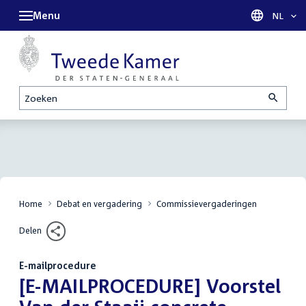
Menu
Taal sel
NL
Zoeken
Home
Debat en vergadering
Commissievergaderingen
Delen
E-mailprocedure
:
[E-MAILPROCEDURE] Voorstel