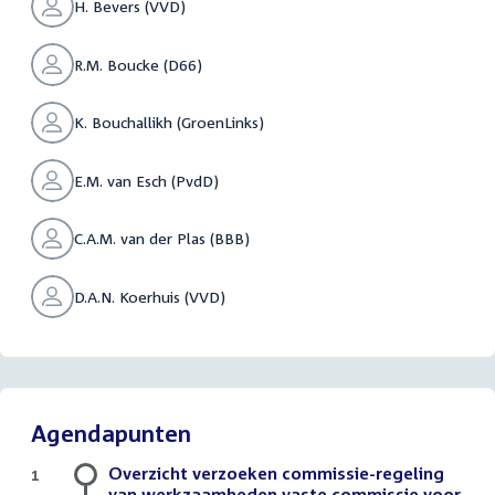
H. Bevers (VVD)
R.M. Boucke (D66)
K. Bouchallikh (GroenLinks)
E.M. van Esch (PvdD)
C.A.M. van der Plas (BBB)
D.A.N. Koerhuis (VVD)
Agendapunten
Overzicht verzoeken commissie-regeling
1
van werkzaamheden vaste commissie voor