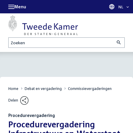
Menu
Taal sel
NL
Zoeken
Home
Debat en vergadering
Commissievergaderingen
Delen
Procedurevergadering
:
Procedurevergadering