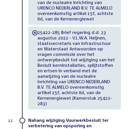
van de nucleaire inrichting van
URENCO NEDERLAND B.V. TE ALMELO
overeenkomstig artikel 15f, achtste
lid, van de Kernenergiewet
25422-285 Brief regering d.d. 23
-
augustus 2022 - V.L.W.A. Heijnen,
staatssecretaris van Infrastructuur
en Waterstaat Antwoorden op
vragen commissie over het
ontwerpbesluit tot wijziging van het
Besluit kerninstallaties, splijtstoffen
en ertsen in verband met de
aanwijzing van de nucleaire
inrichting van URENCO NEDERLAND
B.V. TE ALMELO overeenkomstig
artikel 15f, achtste lid, van de
Kernenergiewet (Kamerstuk 25422-
283)
Nahang wijziging Vuurwerkbesluit ter
12
verbetering van opsporing en