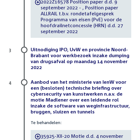
2022Z16578 Position paper d.d. 9
-
september 2022 - , Position paper
ALLRAIL t.b.v. rondetafelgesprek
Programma van eisen (PvE) voor de
hoofdrailnetconcessie (HRN) d.d. 27
september 2022
Uitnodiging IPO, UvW en provincie Noord-
3
Brabant voor werkbezoek inzake dumping
van drugsafval op maandag 14 november
2022
Aanbod van het ministerie van IenW voor
4
een (besloten) technische briefing over
cybersecurity van kunstwerken n.a.v. de
motie Madlener over een leidende rol
inzake de software van weginfrastructuur,
bruggen, sluizen en tunnels
Te behandelen:
35925-XII-20 Motie d.d. 4 november
-