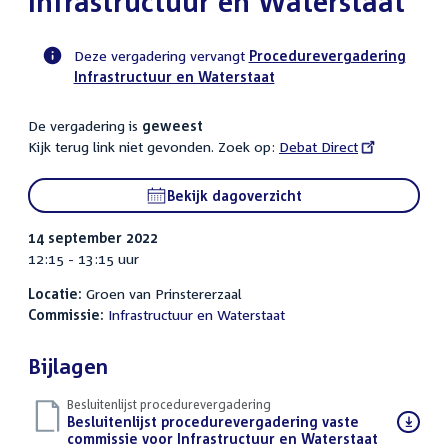
Infrastructuur en Waterstaat
Deze vergadering vervangt
Procedurevergadering
Infrastructuur en Waterstaat
Voortgangsstatus
commissie
De vergadering is
geweest
activiteit
Kijk terug link niet gevonden. Zoek op:
External
Debat Direct
link:
Bekijk dagoverzicht
14 september 2022
12:15 - 13:15 uur
Locatie:
Groen van Prinstererzaal
Commissie:
Infrastructuur en Waterstaat
Bijlagen
Besluitenlijst procedurevergadering
Download
Besluitenlijst procedurevergadering vaste
bestand:
commissie voor Infrastructuur en Waterstaat