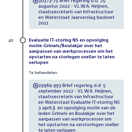
30373-75 Brief regering d.d. 25
-
augustus 2022 - V.L.W.A. Heijnen,
staatssecretaris van Infrastructuur
en Waterstaat Jaarverslag basisnet
2021
Evaluatie IT-storing NS en opvolging
40
motie-Grinwis/Boulakjar over het
aanpassen van werkprocessen om het
opstarten na storingen sneller te laten
verlopen
Te behandelen:
29984-993 Brief regering d.d. 5
-
september 2022 - V.L.W.A. Heijnen,
staatssecretaris van Infrastructuur
en Waterstaat Evaluatie IT-storing NS
3 april jl. en opvolging motie van de
leden Grinwis en Boulakjar over het
aanpassen van werkprocessen om
het opstarten na verstoringen sneller
te laten verlopen