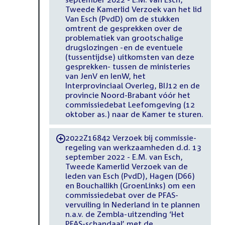
Tweede Kamerlid Verzoek van het lid
Van Esch (PvdD) om de stukken
omtrent de gesprekken over de
problematiek van grootschalige
drugslozingen -en de eventuele
(tussentijdse) uitkomsten van deze
gesprekken- tussen de ministeries
van JenV en IenW, het
Interprovinciaal Overleg, BIJ12 en de
provincie Noord-Brabant vóór het
commissiedebat Leefomgeving (12
oktober as.) naar de Kamer te sturen.
2022Z16842 Verzoek bij commissie-
-
regeling van werkzaamheden d.d. 13
september 2022 - E.M. van Esch,
Tweede Kamerlid Verzoek van de
leden van Esch (PvdD), Hagen (D66)
en Bouchallikh (GroenLinks) om een
commissiedebat over de PFAS-
vervuiling in Nederland in te plannen
n.a.v. de Zembla-uitzending ‘Het
PFAS-schandaal’ met de