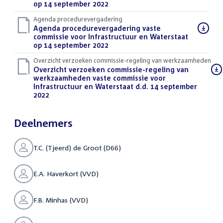
op 14 september 2022
(PDF)
Agenda procedurevergadering
Download
Agenda procedurevergadering vaste
bestand:
commissie voor Infrastructuur en Waterstaat
op 14 september 2022
(PDF)
Overzicht verzoeken commissie-regeling van werkzaamheden
Download
Overzicht verzoeken commissie-regeling van
bestand:
werkzaamheden vaste commissie voor
Infrastructuur en Waterstaat d.d. 14 september
2022
(PDF)
Deelnemers
T.C. (Tjeerd) de Groot (D66)
E.A. Haverkort (VVD)
F.B. Minhas (VVD)