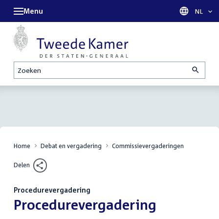
Menu
Taal sel
NL
Zoeken
Home
Debat en vergadering
Commissievergaderingen
Delen
Procedurevergadering
:
Procedurevergadering