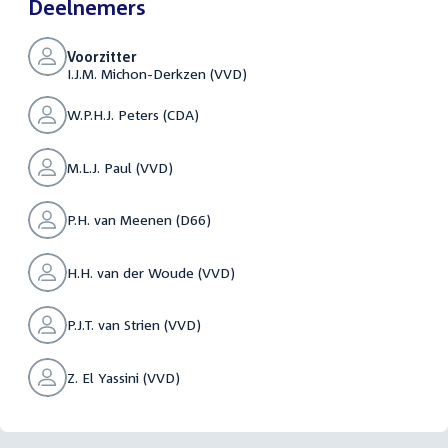
Deelnemers
Voorzitter
I.J.M. Michon-Derkzen (VVD)
W.P.H.J. Peters (CDA)
M.L.J. Paul (VVD)
P.H. van Meenen (D66)
H.H. van der Woude (VVD)
P.J.T. van Strien (VVD)
Z. El Yassini (VVD)