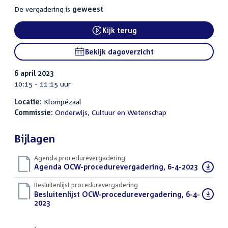
De vergadering is
geweest
Kijk terug
External link:
Bekijk dagoverzicht
6 april 2023
10:15 - 11:15 uur
Locatie:
Klompézaal
Commissie:
Onderwijs, Cultuur en Wetenschap
Bijlagen
Agenda procedurevergadering
Download
Agenda OCW-procedurevergadering, 6-4-2023
(PDF)
bestand:
Besluitenlijst procedurevergadering
Download
Besluitenlijst OCW-procedurevergadering, 6-4-
bestand:
2023
(PDF)