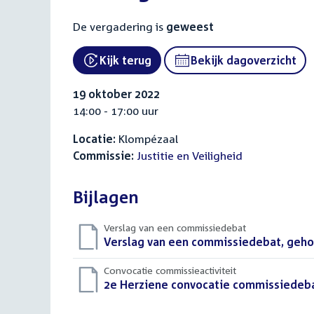
De vergadering is
geweest
Kijk terug
Bekijk dagoverzicht
External link:
19 oktober 2022
14:00 - 17:00 uur
Locatie:
Klompézaal
Commissie:
Justitie en Veiligheid
Bijlagen
Verslag van een commissiedebat
Download
Verslag van een commissiedebat, geho
bestand:
Convocatie commissieactiviteit
Download
2e Herziene convocatie commissiedeb
bestand: