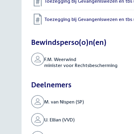
Toezegging bij Gevangeniswezen en tbs
Toezegging bij Gevangeniswezen en tbs
Bewindsperso(o)n(en)
F.M. Weerwind
minister voor Rechtsbescherming
Deelnemers
M. van Nispen (SP)
U. Ellian (VVD)