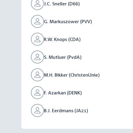
J.C. Sneller (D66)
G. Markuszower (PVV)
R.W. Knops (CDA)
S. Mutluer (PvdA)
M.H. Bikker (ChristenUnie)
F. Azarkan (DENK)
B.J. Eerdmans (JA21)