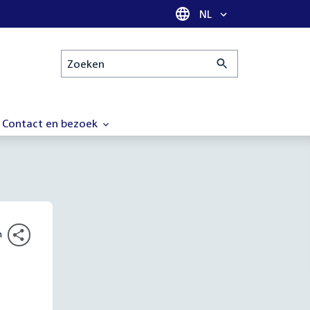
Taal selectie
NL
Zoeken
Contact en bezoek
n