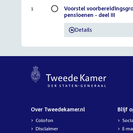
Voorstel voorbereidingsgr
1
pensioenen - deel III
Details
-
Over Tweedekamer.nl
Blijf 
Colofon
Soci
Disclaimer
E-ma