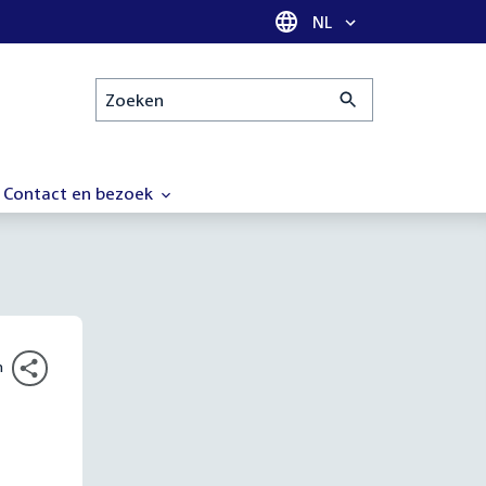
Taal selectie
NL
Zoeken
Contact en bezoek
n