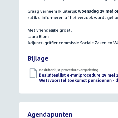
Graag verneem ik uiterlijk
woensdag 25 mei om
zal ik u informeren of het verzoek wordt geh
Met vriendelijke groet,
Laura Blom
Adjunct-griffier commissie Sociale Zaken en 
Bijlage
Besluitenlijst procedurevergadering
Download
Besluitenlijst e-mailprocedure 25 mei
bestand:
Wetsvoorstel toekomst pensioenen - dee
Agendapunten