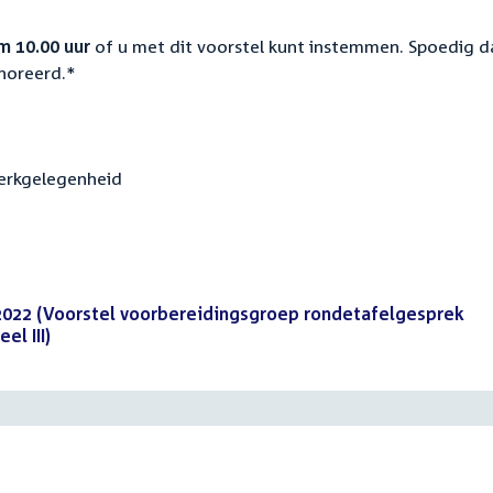
 10.00 uur
of u met dit voorstel kunt instemmen. Spoedig 
onoreerd.*
Werkgelegenheid
 2022 (Voorstel voorbereidingsgroep rondetafelgesprek
l III)
(PDF)