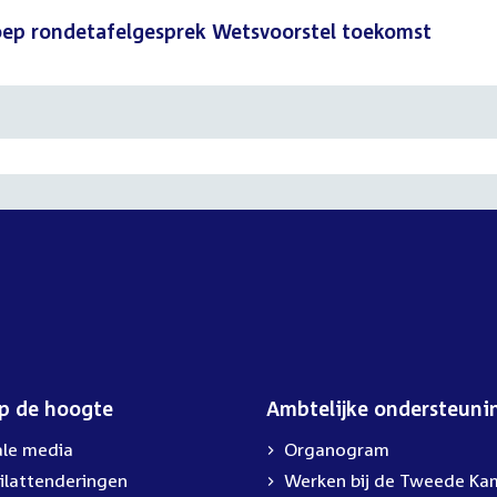
oep rondetafelgesprek Wetsvoorstel toekomst
op de hoogte
Ambtelijke ondersteuni
ale media
Organogram
ilattenderingen
External
Werken bij de Tweede Ka