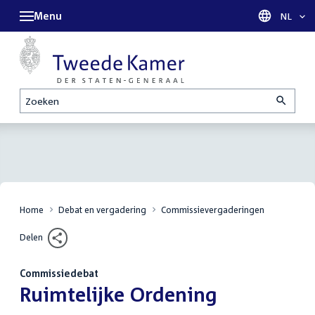
Menu
Taal sel
NL
Zoeken
Home
Debat en vergadering
Commissievergaderingen
Delen
Commissiedebat
:
Ruimtelijke Ordening