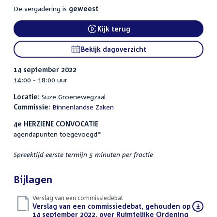
De vergadering is
geweest
Kijk terug
External link:
Bekijk dagoverzicht
14 september 2022
14:00 - 18:00 uur
Locatie:
Suze Groenewegzaal
Commissie:
Binnenlandse Zaken
4e HERZIENE CONVOCATIE
agendapunten toegevoegd*
Spreektijd eerste termijn 5 minuten per fractie
Bijlagen
Verslag van een commissiedebat
Download
Verslag van een commissiedebat, gehouden op
bestand:
14 september 2022, over Ruimtelijke Ordening
(PDF)