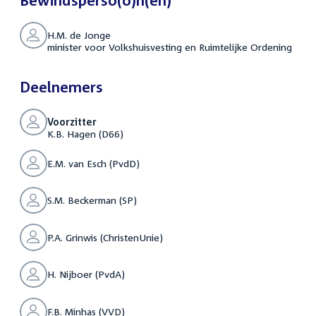
Bewindsperso(o)n(en)
H.M. de Jonge
minister voor Volkshuisvesting en Ruimtelijke Ordening
Deelnemers
Voorzitter
K.B. Hagen (D66)
E.M. van Esch (PvdD)
S.M. Beckerman (SP)
P.A. Grinwis (ChristenUnie)
H. Nijboer (PvdA)
F.B. Minhas (VVD)