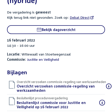
(hybride)
De vergadering is
geweest
Kijk terug link niet gevonden. Zoek op:
External
Debat Direct
link:
Bekijk dagoverzicht
16 februari 2022
14:30 - 16:00 uur
Locatie:
Wttewaall van Stoetwegenzaal
Commissie:
Justitie en Veiligheid
Bijlagen
Overzicht verzoeken commissie-regeling van werkzaamheden
Download
Overzicht verzoeken commissie-regeling van
bestand:
werkzaamheden
(PDF)
Besluitenlijst procedurevergadering
Download
Besluitenlijst commissie voor Justitie en
bestand:
Veiligheid op 16 februari 2022
(PDF)