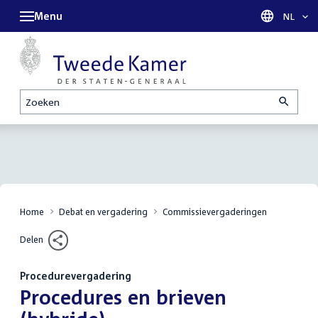
Menu
Taal sel
NL
Zoeken
Home
Debat en vergadering
Commissievergaderingen
Delen
Procedurevergadering
:
Procedures en brieven