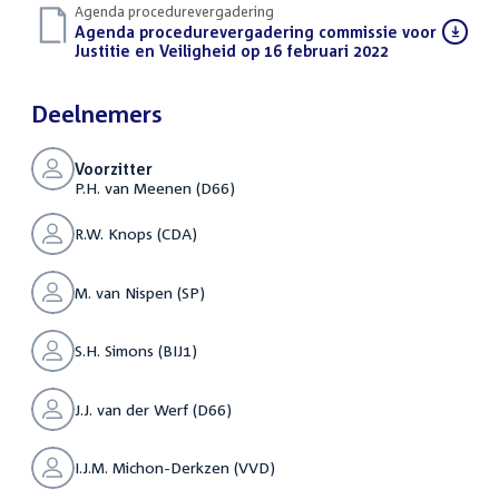
Agenda procedurevergadering
Download
Agenda procedurevergadering commissie voor
bestand:
Justitie en Veiligheid op 16 februari 2022
(PDF)
Deelnemers
Voorzitter
P.H. van Meenen (D66)
R.W. Knops (CDA)
M. van Nispen (SP)
S.H. Simons (BIJ1)
J.J. van der Werf (D66)
I.J.M. Michon-Derkzen (VVD)