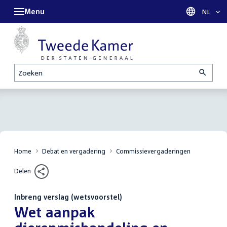
Menu
Taal sel
NL
Zoeken
Home
Debat en vergadering
Commissievergaderingen
Delen
Inbreng verslag (wetsvoorstel)
:
Wet aanpak