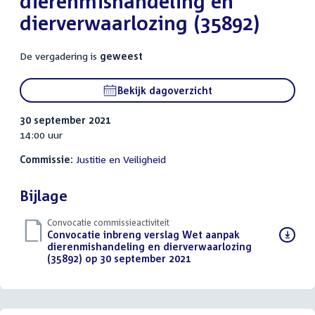
dierenmishandeling en
dierverwaarlozing (35892)
De vergadering is
geweest
Bekijk dagoverzicht
30 september 2021
14:00 uur
Commissie:
Justitie en Veiligheid
Bijlage
Convocatie commissieactiviteit
Download
Convocatie inbreng verslag Wet aanpak
bestand:
dierenmishandeling en dierverwaarlozing
(35892) op 30 september 2021
(PDF)