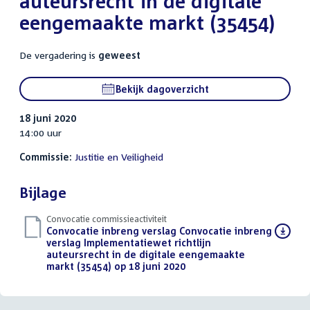
auteursrecht in de digitale
eengemaakte markt (35454)
De vergadering is
geweest
Bekijk dagoverzicht
18 juni 2020
14:00 uur
Commissie:
Justitie en Veiligheid
Bijlage
Convocatie commissieactiviteit
Download
Convocatie inbreng verslag Convocatie inbreng
bestand:
verslag Implementatiewet richtlijn
auteursrecht in de digitale eengemaakte
markt (35454) op 18 juni 2020
(PDF)