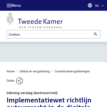
Menu
Taal sel
NL
Zoeken
Home
Debat en vergadering
Commissievergaderingen
Delen
Inbreng verslag (wetsvoorstel)
:
Implementatiewet richtlijn