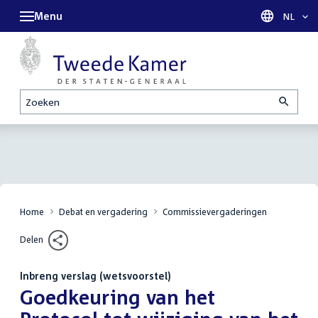
Menu
Taal sel
NL
Zoeken
Home
Debat en vergadering
Commissievergaderingen
Delen
Inbreng verslag (wetsvoorstel)
:
Goedkeuring van het