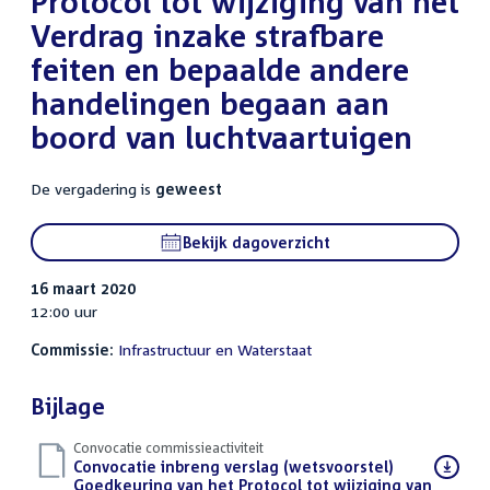
Protocol tot wijziging van het
Verdrag inzake strafbare
feiten en bepaalde andere
handelingen begaan aan
boord van luchtvaartuigen
De vergadering is
geweest
Bekijk dagoverzicht
16 maart 2020
12:00 uur
Commissie:
Infrastructuur en Waterstaat
Bijlage
Convocatie commissieactiviteit
Download
Convocatie inbreng verslag (wetsvoorstel)
bestand:
Goedkeuring van het Protocol tot wijziging van