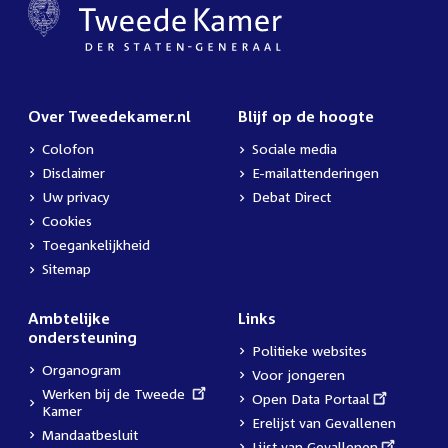
Over Tweedekamer.nl
Blijf op de hoogte
Colofon
Sociale media
Disclaimer
E-mailattenderingen
Uw privacy
Debat Direct
Cookies
Toegankelijkheid
Sitemap
Ambtelijke
Links
ondersteuning
Politieke websites
Organogram
Voor jongeren
External
Werken bij de Tweede
External
Open Data Portaal
link:
Kamer
link:
Erelijst van Gevallenen
Mandaatbesluit
External
Lijst van Gevallenen