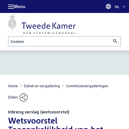
Menu
Taal sel
NL
Zoeken
Home
Debat en vergadering
Commissievergaderingen
Delen
Inbreng verslag (wetsvoorstel)
:
Wetsvoorstel