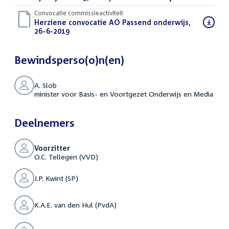
Convocatie commissieactiviteit
Download
Herziene convocatie AO Passend onderwijs,
bestand:
26-6-2019
(PDF)
Bewindsperso(o)n(en)
A. Slob
minister voor Basis- en Voortgezet Onderwijs en Media
Deelnemers
Voorzitter
O.C. Tellegen (VVD)
J.P. Kwint (SP)
K.A.E. van den Hul (PvdA)