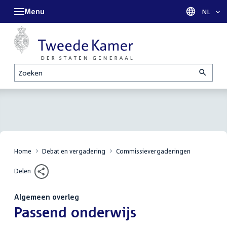
Menu
Taal sel
NL
Zoeken
Home
Debat en vergadering
Commissievergaderingen
Delen
Algemeen overleg
:
Passend onderwijs