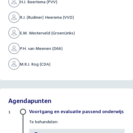
H.J. Beertema (PVV)
R.J. (Rudmer) Heerema (VVD)
E.M. Westerveld (GroenLinks)
P.H. van Meenen (D66)
M.R.J. Rog (CDA)
Agendapunten
Voortgang en evaluatie passend onderwijs
1
Te behandelen: