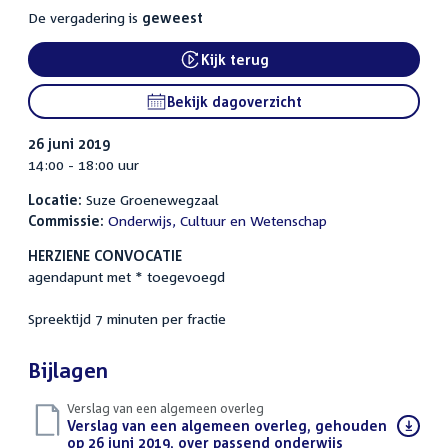
De vergadering is
geweest
Kijk terug
External link:
Bekijk dagoverzicht
26 juni 2019
14:00 - 18:00 uur
Locatie:
Suze Groenewegzaal
Commissie:
Onderwijs, Cultuur en Wetenschap
HERZIENE CONVOCATIE
agendapunt met * toegevoegd
Spreektijd 7 minuten per fractie
Bijlagen
Verslag van een algemeen overleg
Download
Verslag van een algemeen overleg, gehouden
bestand:
op 26 juni 2019, over passend onderwijs
(PDF)